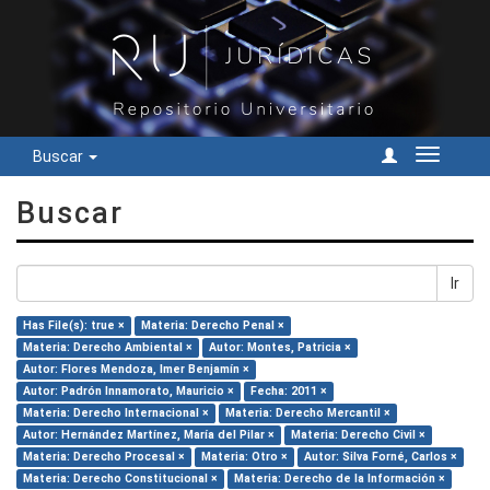
Buscar
Cambiar
navegac
Buscar
Ir
Has File(s): true ×
Materia: Derecho Penal ×
Materia: Derecho Ambiental ×
Autor: Montes, Patricia ×
Autor: Flores Mendoza, Imer Benjamín ×
Autor: Padrón Innamorato, Mauricio ×
Fecha: 2011 ×
Materia: Derecho Internacional ×
Materia: Derecho Mercantil ×
Autor: Hernández Martínez, María del Pilar ×
Materia: Derecho Civil ×
Materia: Derecho Procesal ×
Materia: Otro ×
Autor: Silva Forné, Carlos ×
Materia: Derecho Constitucional ×
Materia: Derecho de la Información ×