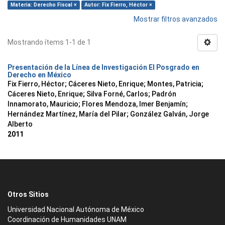
Materia: Derecho Fiscal ×
Autor: Fix Fierro, Héctor ×
Mostrar filtros avanzados
Mostrando ítems 1-1 de 1
Presentación de la Línea de Investigación El Posgrado en
Derecho en México
Fix Fierro, Héctor
;
Cáceres Nieto, Enrique
;
Montes, Patricia
;
Cáceres Nieto, Enrique
;
Silva Forné, Carlos
;
Padrón
Innamorato, Mauricio
;
Flores Mendoza, Imer Benjamín
;
Hernández Martínez, María del Pilar
;
González Galván, Jorge
Alberto
2011
Otros Sitios
Universidad Nacional Autónoma de México
Coordinación de Humanidades UNAM