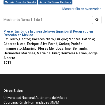
Materia: Derecho Fiscal ×
Autor: Fix Fierro, Héctor ×
Mostrar filtros avanzados
Mostrando ítems 1-1 de 1
Presentación de la Línea de Investigación El Posgrado en
Derecho en México
Fix Fierro, Héctor
;
Cáceres Nieto, Enrique
;
Montes, Patricia
;
Cáceres Nieto, Enrique
;
Silva Forné, Carlos
;
Padrón
Innamorato, Mauricio
;
Flores Mendoza, Imer Benjamín
;
Hernández Martínez, María del Pilar
;
González Galván, Jorge
Alberto
2011
Otros Sitios
Universidad Nacional Autónoma de México
Coordinación de Humanidades UNAM