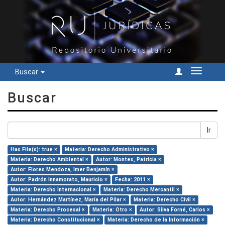
Buscar
Cambiar
navegac
Buscar
Ir
Has File(s): true ×
Materia: Derecho Administrativo ×
Materia: Derecho Ambiental ×
Autor: Montes, Patricia ×
Autor: Flores Mendoza, Imer Benjamín ×
Autor: Padrón Innamorato, Mauricio ×
Fecha: 2011 ×
Materia: Derecho Internacional ×
Materia: Derecho Mercantil ×
Autor: Hernández Martínez, María del Pilar ×
Materia: Derecho Civil ×
Materia: Derecho Procesal ×
Materia: Otro ×
Autor: Silva Forné, Carlos ×
Materia: Derecho Constitucional ×
Materia: Derecho de la Información ×