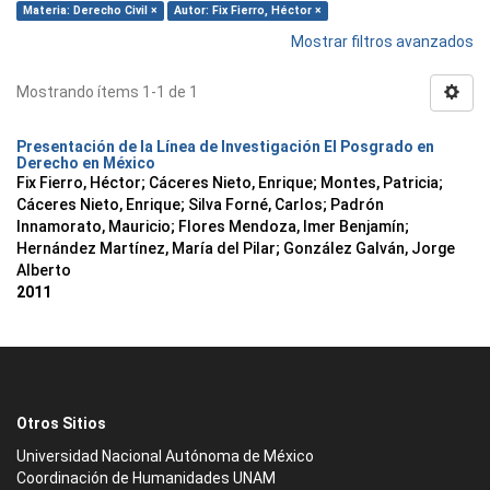
Materia: Derecho Civil ×
Autor: Fix Fierro, Héctor ×
Mostrar filtros avanzados
Mostrando ítems 1-1 de 1
Presentación de la Línea de Investigación El Posgrado en
Derecho en México
Fix Fierro, Héctor
;
Cáceres Nieto, Enrique
;
Montes, Patricia
;
Cáceres Nieto, Enrique
;
Silva Forné, Carlos
;
Padrón
Innamorato, Mauricio
;
Flores Mendoza, Imer Benjamín
;
Hernández Martínez, María del Pilar
;
González Galván, Jorge
Alberto
2011
Otros Sitios
Universidad Nacional Autónoma de México
Coordinación de Humanidades UNAM