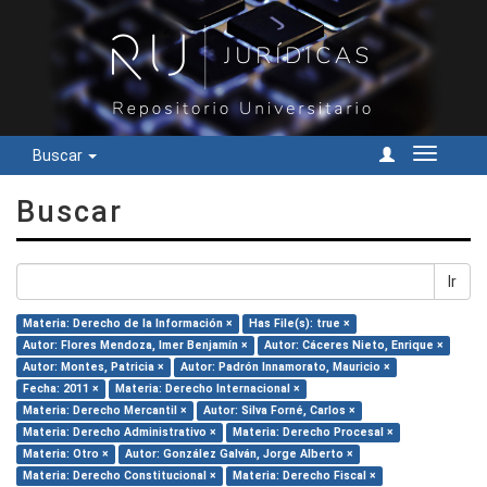
Buscar
Cambiar
navegac
Buscar
Ir
Materia: Derecho de la Información ×
Has File(s): true ×
Autor: Flores Mendoza, Imer Benjamín ×
Autor: Cáceres Nieto, Enrique ×
Autor: Montes, Patricia ×
Autor: Padrón Innamorato, Mauricio ×
Fecha: 2011 ×
Materia: Derecho Internacional ×
Materia: Derecho Mercantil ×
Autor: Silva Forné, Carlos ×
Materia: Derecho Administrativo ×
Materia: Derecho Procesal ×
Materia: Otro ×
Autor: González Galván, Jorge Alberto ×
Materia: Derecho Constitucional ×
Materia: Derecho Fiscal ×