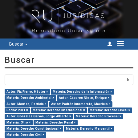
Buscar
Cambiar
navegac
Buscar
Ir
Autor: Fix Fierro, Héctor ×
Materia: Derecho de la Información ×
Materia: Derecho Ambiental ×
Autor: Cáceres Nieto, Enrique ×
Autor: Montes, Patricia ×
Autor: Padrón Innamorato, Mauricio ×
Fecha: 2011 ×
Materia: Derecho Internacional ×
Materia: Derecho Fiscal ×
Autor: González Galván, Jorge Alberto ×
Materia: Derecho Procesal ×
Materia: Otro ×
Materia: Derecho Penal ×
Materia: Derecho Constitucional ×
Materia: Derecho Mercantil ×
Materia: Derecho Civil ×