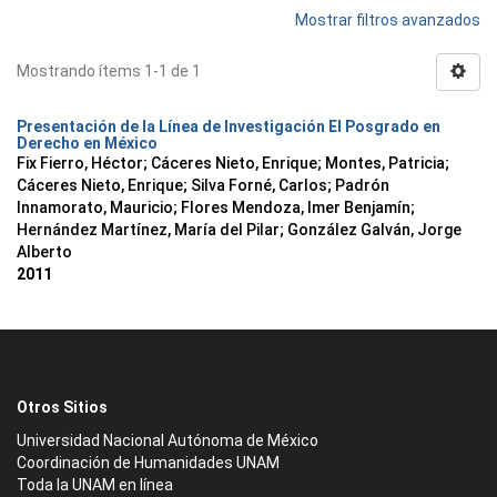
Mostrar filtros avanzados
Mostrando ítems 1-1 de 1
Presentación de la Línea de Investigación El Posgrado en
Derecho en México
Fix Fierro, Héctor
;
Cáceres Nieto, Enrique
;
Montes, Patricia
;
Cáceres Nieto, Enrique
;
Silva Forné, Carlos
;
Padrón
Innamorato, Mauricio
;
Flores Mendoza, Imer Benjamín
;
Hernández Martínez, María del Pilar
;
González Galván, Jorge
Alberto
2011
Otros Sitios
Universidad Nacional Autónoma de México
Coordinación de Humanidades UNAM
Toda la UNAM en línea