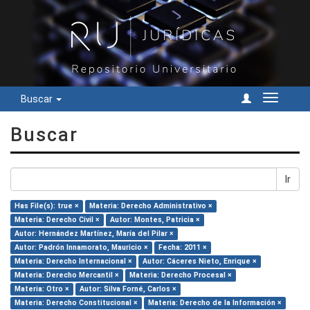
Buscar
Cambiar
navegac
Buscar
Ir
Has File(s): true ×
Materia: Derecho Administrativo ×
Materia: Derecho Civil ×
Autor: Montes, Patricia ×
Autor: Hernández Martínez, María del Pilar ×
Autor: Padrón Innamorato, Mauricio ×
Fecha: 2011 ×
Materia: Derecho Internacional ×
Autor: Cáceres Nieto, Enrique ×
Materia: Derecho Mercantil ×
Materia: Derecho Procesal ×
Materia: Otro ×
Autor: Silva Forné, Carlos ×
Materia: Derecho Constitucional ×
Materia: Derecho de la Información ×