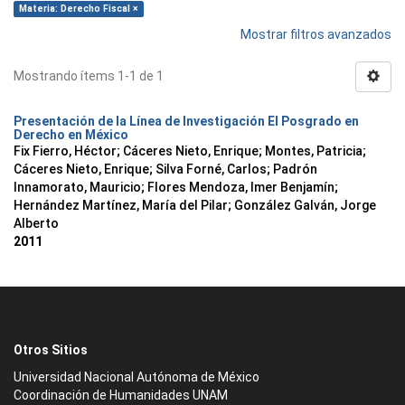
Materia: Derecho Fiscal ×
Mostrar filtros avanzados
Mostrando ítems 1-1 de 1
Presentación de la Línea de Investigación El Posgrado en
Derecho en México
Fix Fierro, Héctor
;
Cáceres Nieto, Enrique
;
Montes, Patricia
;
Cáceres Nieto, Enrique
;
Silva Forné, Carlos
;
Padrón
Innamorato, Mauricio
;
Flores Mendoza, Imer Benjamín
;
Hernández Martínez, María del Pilar
;
González Galván, Jorge
Alberto
2011
Otros Sitios
Universidad Nacional Autónoma de México
Coordinación de Humanidades UNAM