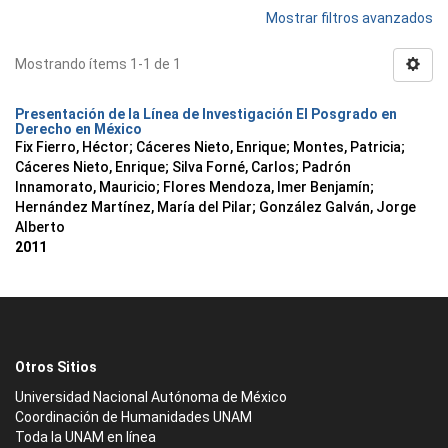
Mostrar filtros avanzados
Mostrando ítems 1-1 de 1
Presentación de la Línea de Investigación El Posgrado en
Derecho en México
Fix Fierro, Héctor
;
Cáceres Nieto, Enrique
;
Montes, Patricia
;
Cáceres Nieto, Enrique
;
Silva Forné, Carlos
;
Padrón
Innamorato, Mauricio
;
Flores Mendoza, Imer Benjamín
;
Hernández Martínez, María del Pilar
;
González Galván, Jorge
Alberto
2011
Otros Sitios
Universidad Nacional Autónoma de México
Coordinación de Humanidades UNAM
Toda la UNAM en línea