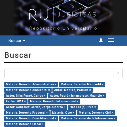
Buscar
Cambiar
navegac
Buscar
Ir
Materia: Derecho Administrativo ×
Materia: Derecho Mercantil ×
Materia: Derecho Ambiental ×
Autor: Montes, Patricia ×
Autor: Silva Forné, Carlos ×
Autor: Padrón Innamorato, Mauricio ×
Fecha: 2011 ×
Materia: Derecho Internacional ×
Autor: González Galván, Jorge Alberto ×
Has File(s): true ×
Materia: Derecho Procesal ×
Materia: Otro ×
Materia: Derecho Civil ×
Materia: Derecho Constitucional ×
Materia: Derecho de la Información ×
Materia: Derecho Fiscal ×