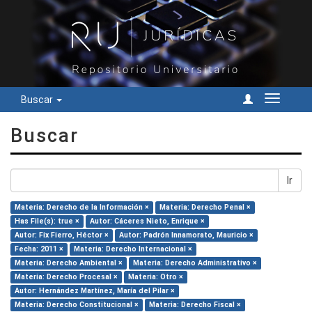
Buscar
Cambiar
navegac
Buscar
Ir
Materia: Derecho de la Información ×
Materia: Derecho Penal ×
Has File(s): true ×
Autor: Cáceres Nieto, Enrique ×
Autor: Fix Fierro, Héctor ×
Autor: Padrón Innamorato, Mauricio ×
Fecha: 2011 ×
Materia: Derecho Internacional ×
Materia: Derecho Ambiental ×
Materia: Derecho Administrativo ×
Materia: Derecho Procesal ×
Materia: Otro ×
Autor: Hernández Martínez, María del Pilar ×
Materia: Derecho Constitucional ×
Materia: Derecho Fiscal ×