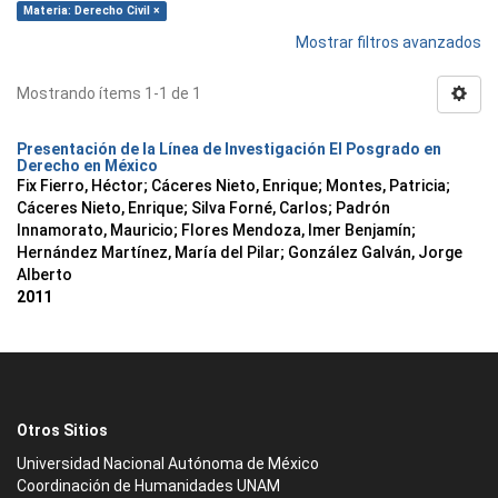
Materia: Derecho Civil ×
Mostrar filtros avanzados
Mostrando ítems 1-1 de 1
Presentación de la Línea de Investigación El Posgrado en
Derecho en México
Fix Fierro, Héctor
;
Cáceres Nieto, Enrique
;
Montes, Patricia
;
Cáceres Nieto, Enrique
;
Silva Forné, Carlos
;
Padrón
Innamorato, Mauricio
;
Flores Mendoza, Imer Benjamín
;
Hernández Martínez, María del Pilar
;
González Galván, Jorge
Alberto
2011
Otros Sitios
Universidad Nacional Autónoma de México
Coordinación de Humanidades UNAM