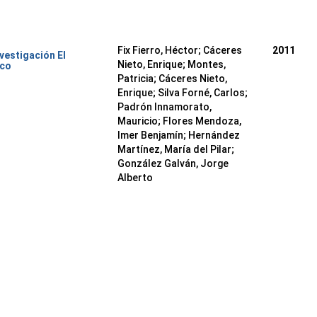
Fix Fierro, Héctor
;
Cáceres
2011
nvestigación El
Nieto, Enrique
;
Montes,
ico
Patricia
;
Cáceres Nieto,
Enrique
;
Silva Forné, Carlos
;
Padrón Innamorato,
Mauricio
;
Flores Mendoza,
Imer Benjamín
;
Hernández
Martínez, María del Pilar
;
González Galván, Jorge
Alberto