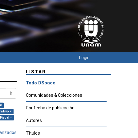
Login
LISTAR
Todo DSpace
Ir
Comunidades & Colecciones
 ×
Por fecha de publicación
rativo ×
Fiscal ×
Autores
avanzados
Títulos