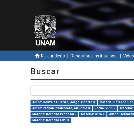
RU Jurídicas
Repositorio Institucional
Video
Buscar
Autor: González Galván, Jorge Alberto ×
Materia: Derecho Pena
Autor: Padrón Innamorato, Mauricio ×
Fecha: 2011 ×
Materia:
Materia: Derecho Procesal ×
Materia: Otro ×
Autor: Hernánde
Materia: Derecho Civil ×