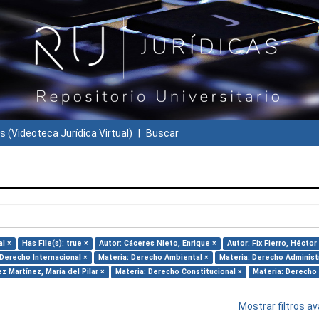
s (Videoteca Jurídica Virtual)
Buscar
l ×
Has File(s): true ×
Autor: Cáceres Nieto, Enrique ×
Autor: Fix Fierro, Héctor
 Derecho Internacional ×
Materia: Derecho Ambiental ×
Materia: Derecho Administ
z Martínez, María del Pilar ×
Materia: Derecho Constitucional ×
Materia: Derecho 
Mostrar filtros 