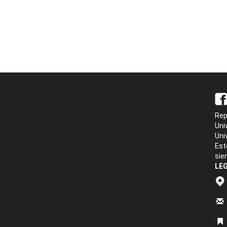
Rep
Uni
Uni
Est
sie
LEG