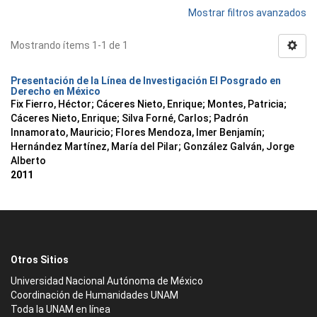
Mostrar filtros avanzados
Mostrando ítems 1-1 de 1
Presentación de la Línea de Investigación El Posgrado en
Derecho en México
Fix Fierro, Héctor
;
Cáceres Nieto, Enrique
;
Montes, Patricia
;
Cáceres Nieto, Enrique
;
Silva Forné, Carlos
;
Padrón
Innamorato, Mauricio
;
Flores Mendoza, Imer Benjamín
;
Hernández Martínez, María del Pilar
;
González Galván, Jorge
Alberto
2011
Otros Sitios
Universidad Nacional Autónoma de México
Coordinación de Humanidades UNAM
Toda la UNAM en línea