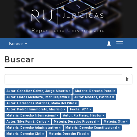
Buscar
Cambiar
navegac
Buscar
Ir
Autor: González Galván, Jorge Alberto ×
Materia: Derecho Penal ×
Autor: Flores Mendoza, Imer Benjamín ×
Autor: Montes, Patricia ×
Autor: Hernández Martínez, María del Pilar ×
Autor: Padrón Innamorato, Mauricio ×
Fecha: 2011 ×
Materia: Derecho Internacional ×
Autor: Fix Fierro, Héctor ×
Autor: Silva Forné, Carlos ×
Materia: Derecho Procesal ×
Materia: Otro ×
Materia: Derecho Administrativo ×
Materia: Derecho Constitucional ×
Materia: Derecho Civil ×
Materia: Derecho Fiscal ×