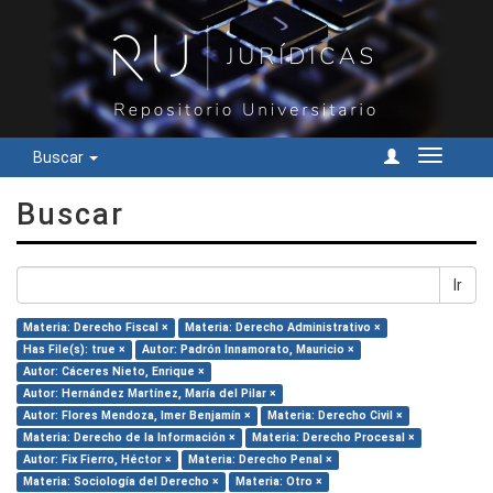
Buscar
Cambiar
navegac
Buscar
Ir
Materia: Derecho Fiscal ×
Materia: Derecho Administrativo ×
Has File(s): true ×
Autor: Padrón Innamorato, Mauricio ×
Autor: Cáceres Nieto, Enrique ×
Autor: Hernández Martínez, María del Pilar ×
Autor: Flores Mendoza, Imer Benjamín ×
Materia: Derecho Civil ×
Materia: Derecho de la Información ×
Materia: Derecho Procesal ×
Autor: Fix Fierro, Héctor ×
Materia: Derecho Penal ×
Materia: Sociología del Derecho ×
Materia: Otro ×