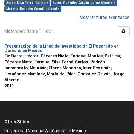
Autor: Silva Forné, Carlos ×
Autor: González Galván, Jorge Alberto ×
Materia: Derecho Constitucional ×
Mostrar filtros avanzados
Mostrando ítems 1-1 de 1
Presentación de la Línea de Investigación El Posgrado en
Derecho en México
Fix Fierro, Héctor
;
Cáceres Nieto, Enrique
;
Montes, Patricia
;
Cáceres Nieto, Enrique
;
Silva Forné, Carlos
;
Padrón
Innamorato, Mauricio
;
Flores Mendoza, Imer Benjamín
;
Hernández Martínez, María del Pilar
;
González Galván, Jorge
Alberto
2011
Otros Sitios
Universidad Nacional Autónoma de México