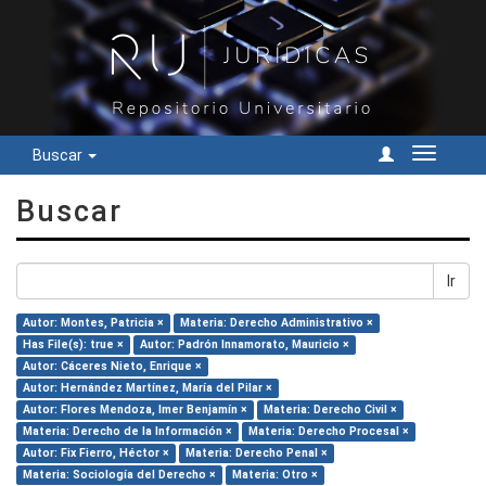
Buscar
Cambiar
navegac
Buscar
Ir
Autor: Montes, Patricia ×
Materia: Derecho Administrativo ×
Has File(s): true ×
Autor: Padrón Innamorato, Mauricio ×
Autor: Cáceres Nieto, Enrique ×
Autor: Hernández Martínez, María del Pilar ×
Autor: Flores Mendoza, Imer Benjamín ×
Materia: Derecho Civil ×
Materia: Derecho de la Información ×
Materia: Derecho Procesal ×
Autor: Fix Fierro, Héctor ×
Materia: Derecho Penal ×
Materia: Sociología del Derecho ×
Materia: Otro ×