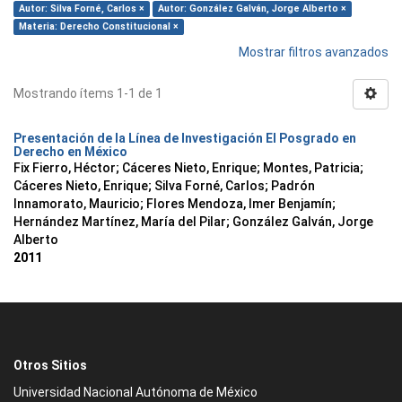
Autor: Silva Forné, Carlos ×
Autor: González Galván, Jorge Alberto ×
Materia: Derecho Constitucional ×
Mostrar filtros avanzados
Mostrando ítems 1-1 de 1
Presentación de la Línea de Investigación El Posgrado en
Derecho en México
Fix Fierro, Héctor
;
Cáceres Nieto, Enrique
;
Montes, Patricia
;
Cáceres Nieto, Enrique
;
Silva Forné, Carlos
;
Padrón
Innamorato, Mauricio
;
Flores Mendoza, Imer Benjamín
;
Hernández Martínez, María del Pilar
;
González Galván, Jorge
Alberto
2011
Otros Sitios
Universidad Nacional Autónoma de México