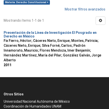
Materia: Derecho Constitucional ×
Mostrar filtros avanzados
Mostrando ítems 1-1 de 1
Presentación de la Línea de Investigación El Posgrado en
Derecho en México
Fix Fierro, Héctor
;
Cáceres Nieto, Enrique
;
Montes, Patricia
;
Cáceres Nieto, Enrique
;
Silva Forné, Carlos
;
Padrón
Innamorato, Mauricio
;
Flores Mendoza, Imer Benjamín
;
Hernández Martínez, María del Pilar
;
González Galván, Jorge
Alberto
2011
Otros Sitios
Universidad Nacional Autónoma de México
Coordinación de Humanidades UNAM