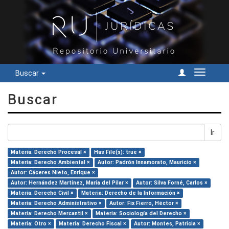
Buscar
Cambiar
navegac
Buscar
Ir
Materia: Derecho Procesal ×
Has File(s): true ×
Materia: Derecho Ambiental ×
Autor: Padrón Innamorato, Mauricio ×
Autor: Cáceres Nieto, Enrique ×
Autor: Hernández Martínez, María del Pilar ×
Autor: Silva Forné, Carlos ×
Materia: Derecho Civil ×
Materia: Derecho de la Información ×
Materia: Derecho Administrativo ×
Autor: Fix Fierro, Héctor ×
Materia: Derecho Mercantil ×
Materia: Sociología del Derecho ×
Materia: Otro ×
Materia: Derecho Fiscal ×
Autor: Montes, Patricia ×