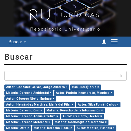
Buscar
Cambiar
navegac
Buscar
Ir
Autor: González Galván, Jorge Alberto ×
Has File(s): true ×
Materia: Derecho Ambiental ×
Autor: Padrón Innamorato, Mauricio ×
Autor: Cáceres Nieto, Enrique ×
Autor: Hernández Martínez, María del Pilar ×
Autor: Silva Forné, Carlos ×
Materia: Derecho Civil ×
Materia: Derecho de la Información ×
Materia: Derecho Administrativo ×
Autor: Fix Fierro, Héctor ×
Materia: Derecho Mercantil ×
Materia: Sociología del Derecho ×
Materia: Otro ×
Materia: Derecho Fiscal ×
Autor: Montes, Patricia ×