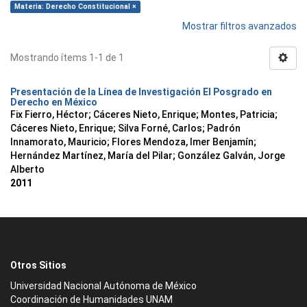
Materia: Derecho Constitucional ×
Mostrar filtros avanzados
Mostrando ítems 1-1 de 1
Presentación de la Línea de Investigación El Posgrado en
Derecho en México
Fix Fierro, Héctor
;
Cáceres Nieto, Enrique
;
Montes, Patricia
;
Cáceres Nieto, Enrique
;
Silva Forné, Carlos
;
Padrón
Innamorato, Mauricio
;
Flores Mendoza, Imer Benjamín
;
Hernández Martínez, María del Pilar
;
González Galván, Jorge
Alberto
2011
Otros Sitios
Universidad Nacional Autónoma de México
Coordinación de Humanidades UNAM