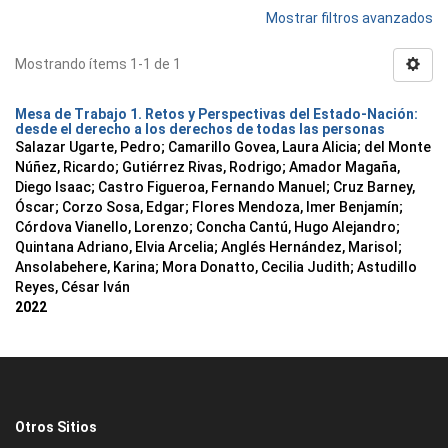
Mostrar filtros avanzados
Mostrando ítems 1-1 de 1
Mesa de Trabajo 1. Retos y Perspectivas del Estado-Nación:
desde el derecho a los derechos de todas las personas
Salazar Ugarte, Pedro
;
Camarillo Govea, Laura Alicia
;
del Monte
Núñez, Ricardo
;
Gutiérrez Rivas, Rodrigo
;
Amador Magaña,
Diego Isaac
;
Castro Figueroa, Fernando Manuel
;
Cruz Barney,
Óscar
;
Corzo Sosa, Edgar
;
Flores Mendoza, Imer Benjamín
;
Córdova Vianello, Lorenzo
;
Concha Cantú, Hugo Alejandro
;
Quintana Adriano, Elvia Arcelia
;
Anglés Hernández, Marisol
;
Ansolabehere, Karina
;
Mora Donatto, Cecilia Judith
;
Astudillo
Reyes, César Iván
2022
Otros Sitios