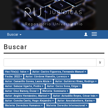
Buscar
Cambiar
navegac
Buscar
Ir
Has File(s): false ×
Autor: Castro Figueroa, Fernando Manuel ×
Fecha: 2022 ×
Autor: Córdova Vianello, Lorenzo ×
Autor: Camarillo Govea, Laura Alicia ×
Autor: Gutiérrez Rivas, Rodrigo ×
Autor: Salazar Ugarte, Pedro ×
Autor: Corzo Sosa, Edgar ×
Autor: Cruz Barney, Óscar ×
Materia: Seminario ×
Autor: Anglés Hernández, Marisol ×
Autor: Astudillo Reyes, César Iván ×
Autor: Concha Cantú, Hugo Alejandro ×
Autor: Ansolabehere, Karina ×
Materia: Derechos Humanos ×
Materia: Derecho Internacional ×