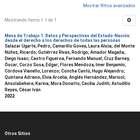
Mostrar filtros avanzados
Mostrando ítems 1-1 de 1
Mesa de Trabajo 1. Retos y Perspectivas del Estado-Nación:
desde el derecho a los derechos de todas las personas
Salazar Ugarte, Pedro
;
Camarillo Govea, Laura Alicia
;
del Monte
Núñez, Ricardo
;
Gutiérrez Rivas, Rodrigo
;
Amador Magaña,
Diego Isaac
;
Castro Figueroa, Fernando Manuel
;
Cruz Barney,
Óscar
;
Corzo Sosa, Edgar
;
Flores Mendoza, Imer Benjamín
;
Córdova Vianello, Lorenzo
;
Concha Cantú, Hugo Alejandro
;
Quintana Adriano, Elvia Arcelia
;
Anglés Hernández, Marisol
;
Ansolabehere, Karina
;
Mora Donatto, Cecilia Judith
;
Astudillo
Reyes, César Iván
2022
Otros Sitios