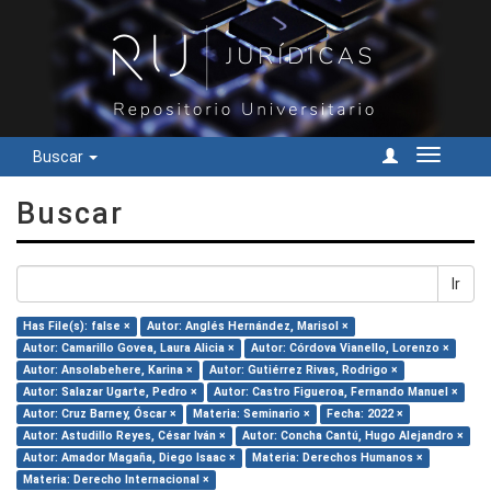
Buscar
Cambiar
navegac
Buscar
Ir
Has File(s): false ×
Autor: Anglés Hernández, Marisol ×
Autor: Camarillo Govea, Laura Alicia ×
Autor: Córdova Vianello, Lorenzo ×
Autor: Ansolabehere, Karina ×
Autor: Gutiérrez Rivas, Rodrigo ×
Autor: Salazar Ugarte, Pedro ×
Autor: Castro Figueroa, Fernando Manuel ×
Autor: Cruz Barney, Óscar ×
Materia: Seminario ×
Fecha: 2022 ×
Autor: Astudillo Reyes, César Iván ×
Autor: Concha Cantú, Hugo Alejandro ×
Autor: Amador Magaña, Diego Isaac ×
Materia: Derechos Humanos ×
Materia: Derecho Internacional ×