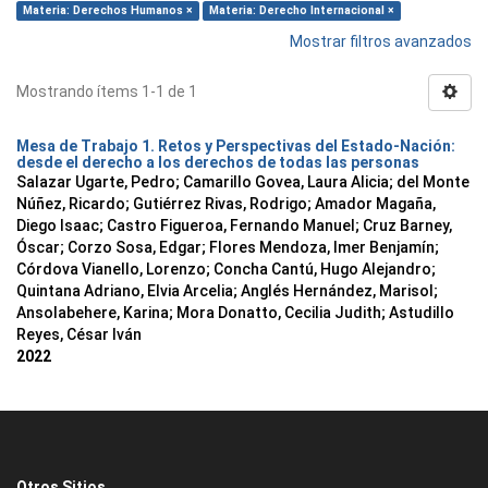
Materia: Derechos Humanos ×
Materia: Derecho Internacional ×
Mostrar filtros avanzados
Mostrando ítems 1-1 de 1
Mesa de Trabajo 1. Retos y Perspectivas del Estado-Nación:
desde el derecho a los derechos de todas las personas
Salazar Ugarte, Pedro
;
Camarillo Govea, Laura Alicia
;
del Monte
Núñez, Ricardo
;
Gutiérrez Rivas, Rodrigo
;
Amador Magaña,
Diego Isaac
;
Castro Figueroa, Fernando Manuel
;
Cruz Barney,
Óscar
;
Corzo Sosa, Edgar
;
Flores Mendoza, Imer Benjamín
;
Córdova Vianello, Lorenzo
;
Concha Cantú, Hugo Alejandro
;
Quintana Adriano, Elvia Arcelia
;
Anglés Hernández, Marisol
;
Ansolabehere, Karina
;
Mora Donatto, Cecilia Judith
;
Astudillo
Reyes, César Iván
2022
Otros Sitios