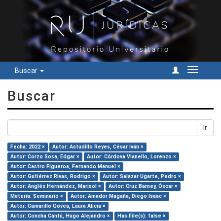
Buscar
Cambiar
navegac
Buscar
Ir
Fecha: 2022 ×
Autor: Astudillo Reyes, César Iván ×
Autor: Corzo Sosa, Edgar ×
Autor: Córdova Vianello, Lorenzo ×
Autor: Castro Figueroa, Fernando Manuel ×
Autor: Gutiérrez Rivas, Rodrigo ×
Autor: Salazar Ugarte, Pedro ×
Autor: Anglés Hernández, Marisol ×
Autor: Cruz Barney, Óscar ×
Materia: Seminario ×
Autor: Amador Magaña, Diego Isaac ×
Autor: Camarillo Govea, Laura Alicia ×
Autor: Concha Cantú, Hugo Alejandro ×
Has File(s): false ×