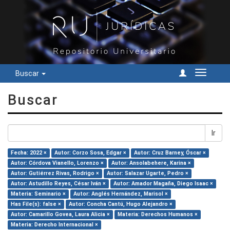
Buscar
Cambiar
navegac
Buscar
Ir
Fecha: 2022 ×
Autor: Corzo Sosa, Edgar ×
Autor: Cruz Barney, Óscar ×
Autor: Córdova Vianello, Lorenzo ×
Autor: Ansolabehere, Karina ×
Autor: Gutiérrez Rivas, Rodrigo ×
Autor: Salazar Ugarte, Pedro ×
Autor: Astudillo Reyes, César Iván ×
Autor: Amador Magaña, Diego Isaac ×
Materia: Seminario ×
Autor: Anglés Hernández, Marisol ×
Has File(s): false ×
Autor: Concha Cantú, Hugo Alejandro ×
Autor: Camarillo Govea, Laura Alicia ×
Materia: Derechos Humanos ×
Materia: Derecho Internacional ×