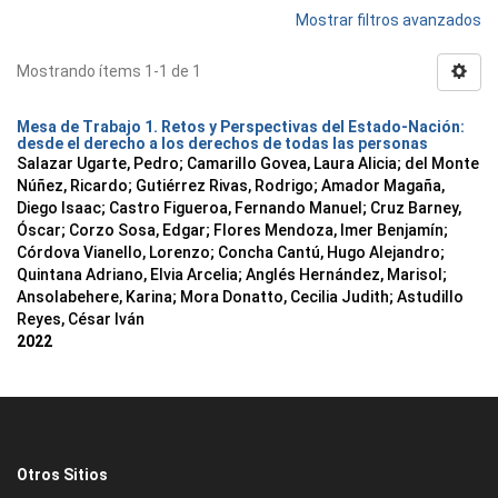
Mostrar filtros avanzados
Mostrando ítems 1-1 de 1
Mesa de Trabajo 1. Retos y Perspectivas del Estado-Nación:
desde el derecho a los derechos de todas las personas
Salazar Ugarte, Pedro
;
Camarillo Govea, Laura Alicia
;
del Monte
Núñez, Ricardo
;
Gutiérrez Rivas, Rodrigo
;
Amador Magaña,
Diego Isaac
;
Castro Figueroa, Fernando Manuel
;
Cruz Barney,
Óscar
;
Corzo Sosa, Edgar
;
Flores Mendoza, Imer Benjamín
;
Córdova Vianello, Lorenzo
;
Concha Cantú, Hugo Alejandro
;
Quintana Adriano, Elvia Arcelia
;
Anglés Hernández, Marisol
;
Ansolabehere, Karina
;
Mora Donatto, Cecilia Judith
;
Astudillo
Reyes, César Iván
2022
Otros Sitios