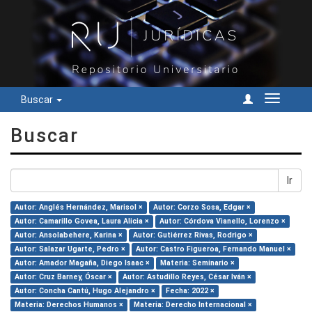
Buscar
Cambiar
navegac
Buscar
Ir
Autor: Anglés Hernández, Marisol ×
Autor: Corzo Sosa, Edgar ×
Autor: Camarillo Govea, Laura Alicia ×
Autor: Córdova Vianello, Lorenzo ×
Autor: Ansolabehere, Karina ×
Autor: Gutiérrez Rivas, Rodrigo ×
Autor: Salazar Ugarte, Pedro ×
Autor: Castro Figueroa, Fernando Manuel ×
Autor: Amador Magaña, Diego Isaac ×
Materia: Seminario ×
Autor: Cruz Barney, Óscar ×
Autor: Astudillo Reyes, César Iván ×
Autor: Concha Cantú, Hugo Alejandro ×
Fecha: 2022 ×
Materia: Derechos Humanos ×
Materia: Derecho Internacional ×