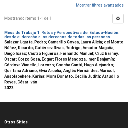
Mostrar filtros avanzados
Mostrando ítems 1-1 de 1
Mesa de Trabajo 1. Retos y Perspectivas del Estado-Nación:
desde el derecho a los derechos de todas las personas
Salazar Ugarte, Pedro
;
Camarillo Govea, Laura Alicia
;
del Monte
Núñez, Ricardo
;
Gutiérrez Rivas, Rodrigo
;
Amador Magaña,
Diego Isaac
;
Castro Figueroa, Fernando Manuel
;
Cruz Barney,
Óscar
;
Corzo Sosa, Edgar
;
Flores Mendoza, Imer Benjamín
;
Córdova Vianello, Lorenzo
;
Concha Cantú, Hugo Alejandro
;
Quintana Adriano, Elvia Arcelia
;
Anglés Hernández, Marisol
;
Ansolabehere, Karina
;
Mora Donatto, Cecilia Judith
;
Astudillo
Reyes, César Iván
2022
Otros Sitios