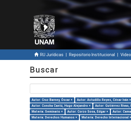
RU Jurídicas
Repositorio Institucional
Video
Buscar
Autor: Cruz Barney, Óscar ×
Autor: Astudillo Reyes, César Iván ×
Autor: Concha Cantú, Hugo Alejandro ×
Autor: Gutiérrez Rivas,
Materia: Seminario ×
Autor: Corzo Sosa, Edgar ×
Autor: Camar
Materia: Derechos Humanos ×
Materia: Derecho Internacional 