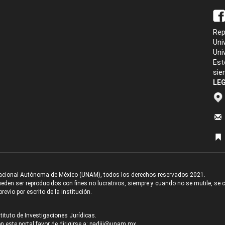
Rep
Uni
Uni
Est
sie
LEG
acional Autónoma de México (UNAM), todos los derechos reservados 2021.
den ser reproducidos con fines no lucrativos, siempre y cuando no se mutile, se cit
revio por escrito de la institución.
tituto de Investigaciones Jurídicas.
 este portal favor de dirigirse a:
padiij@unam.mx