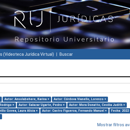
s (Videoteca Jurídica Virtual)
Buscar
Autor: Ansolabehere, Karina ×
Autor: Córdova Vianello, Lorenzo ×
 Rodrigo ×
Autor: Salazar Ugarte, Pedro ×
Autor: Mora Donatto, Cecilia Judith ×
illo Govea, Laura Alicia ×
Autor: Castro Figueroa, Fernando Manuel ×
Fecha: 2022 
×
Mostrar filtros 