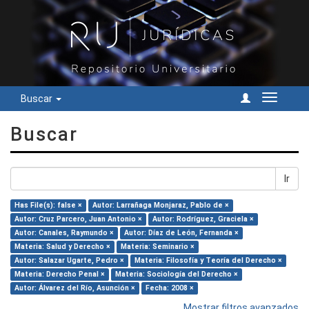
Buscar
Cambiar
navegac
Buscar
Ir
Has File(s): false ×
Autor: Larrañaga Monjaraz, Pablo de ×
Autor: Cruz Parcero, Juan Antonio ×
Autor: Rodríguez, Graciela ×
Autor: Canales, Raymundo ×
Autor: Díaz de León, Fernanda ×
Materia: Salud y Derecho ×
Materia: Seminario ×
Autor: Salazar Ugarte, Pedro ×
Materia: Filosofía y Teoría del Derecho ×
Materia: Derecho Penal ×
Materia: Sociología del Derecho ×
Autor: Álvarez del Río, Asunción ×
Fecha: 2008 ×
Mostrar filtros avanzados