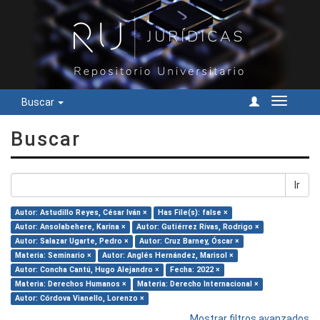
Buscar
Cambiar
navegac
Buscar
Ir
Autor: Astudillo Reyes, César Iván ×
Has File(s): false ×
Autor: Ansolabehere, Karina ×
Autor: Gutiérrez Rivas, Rodrigo ×
Autor: Salazar Ugarte, Pedro ×
Autor: Cruz Barney, Óscar ×
Materia: Seminario ×
Autor: Anglés Hernández, Marisol ×
Autor: Concha Cantú, Hugo Alejandro ×
Fecha: 2022 ×
Materia: Derechos Humanos ×
Materia: Derecho Internacional ×
Autor: Córdova Vianello, Lorenzo ×
Mostrar filtros avanzados