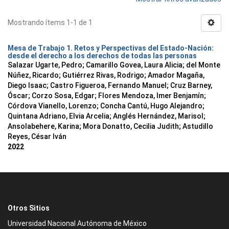
Mostrando ítems 1-1 de 1
Mesa de Trabajo 1. Retos y Perspectivas del Estado-Nación:
desde el derecho a los derechos de todas las personas
Salazar Ugarte, Pedro
;
Camarillo Govea, Laura Alicia
;
del Monte
Núñez, Ricardo
;
Gutiérrez Rivas, Rodrigo
;
Amador Magaña,
Diego Isaac
;
Castro Figueroa, Fernando Manuel
;
Cruz Barney,
Óscar
;
Corzo Sosa, Edgar
;
Flores Mendoza, Imer Benjamín
;
Córdova Vianello, Lorenzo
;
Concha Cantú, Hugo Alejandro
;
Quintana Adriano, Elvia Arcelia
;
Anglés Hernández, Marisol
;
Ansolabehere, Karina
;
Mora Donatto, Cecilia Judith
;
Astudillo
Reyes, César Iván
2022
Otros Sitios
Universidad Nacional Autónoma de México