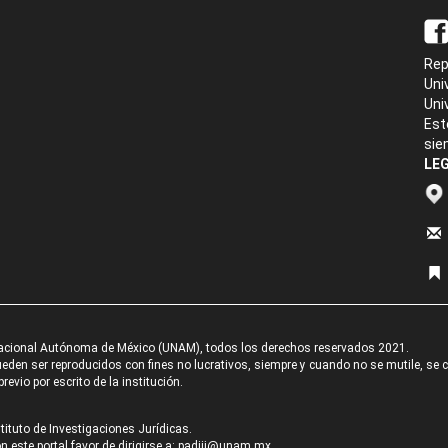
Rep
Uni
Uni
Est
sie
LEG
acional Autónoma de México (UNAM), todos los derechos reservados 2021.
den ser reproducidos con fines no lucrativos, siempre y cuando no se mutile, se cit
revio por escrito de la institución.
tituto de Investigaciones Jurídicas.
 este portal favor de dirigirse a:
padiij@unam.mx