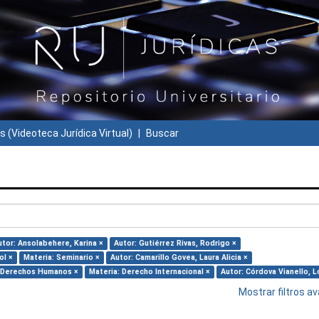
s (Videoteca Jurídica Virtual)
Buscar
utor: Ansolabehere, Karina ×
Autor: Gutiérrez Rivas, Rodrigo ×
ol ×
Materia: Seminario ×
Autor: Camarillo Govea, Laura Alicia ×
: Derechos Humanos ×
Materia: Derecho Internacional ×
Autor: Córdova Vianello, 
Mostrar filtros 