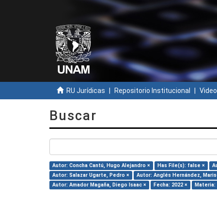
RU Jurídicas
Repositorio Institucional
Video
Buscar
Autor: Concha Cantú, Hugo Alejandro ×
Has File(s): false ×
A
Autor: Salazar Ugarte, Pedro ×
Autor: Anglés Hernández, Maris
Autor: Amador Magaña, Diego Isaac ×
Fecha: 2022 ×
Materia