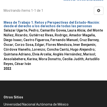
Mostrando ítems 1-1 de 1
Mesa de Trabajo 1. Retos y Perspectivas del Estado-Nación:
desde el derecho a los derechos de todas las personas
Salazar Ugarte, Pedro
;
Camarillo Govea, Laura Alicia
;
del Monte
Núñez, Ricardo
;
Gutiérrez Rivas, Rodrigo
;
Amador Magaña,
Diego Isaac
;
Castro Figueroa, Fernando Manuel
;
Cruz Barney,
Óscar
;
Corzo Sosa, Edgar
;
Flores Mendoza, Imer Benjamín
;
Córdova Vianello, Lorenzo
;
Concha Cantú, Hugo Alejandro
;
Quintana Adriano, Elvia Arcelia
;
Anglés Hernández, Marisol
;
Ansolabehere, Karina
;
Mora Donatto, Cecilia Judith
;
Astudillo
Reyes, César Iván
2022
Otros Sitios
Universidad Nacional Autónoma de México