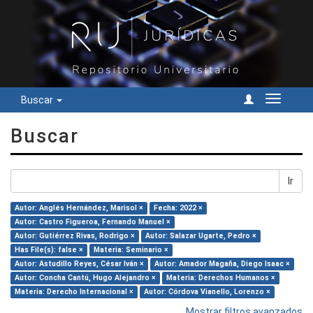
Buscar
Cambiar
navegac
Buscar
Ir
Autor: Anglés Hernández, Marisol ×
Fecha: 2022 ×
Autor: Castro Figueroa, Fernando Manuel ×
Autor: Gutiérrez Rivas, Rodrigo ×
Autor: Salazar Ugarte, Pedro ×
Has File(s): false ×
Materia: Seminario ×
Autor: Astudillo Reyes, César Iván ×
Autor: Amador Magaña, Diego Isaac ×
Autor: Concha Cantú, Hugo Alejandro ×
Materia: Derechos Humanos ×
Materia: Derecho Internacional ×
Autor: Córdova Vianello, Lorenzo ×
Mostrar filtros avanzados