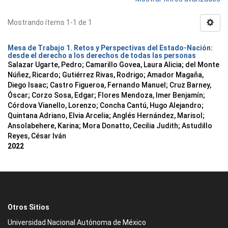
Mostrando ítems 1-1 de 1
Mesa de Trabajo 1. Retos y Perspectivas del Estado-Nación:
desde el derecho a los derechos de todas las personas
Salazar Ugarte, Pedro
;
Camarillo Govea, Laura Alicia
;
del Monte
Núñez, Ricardo
;
Gutiérrez Rivas, Rodrigo
;
Amador Magaña,
Diego Isaac
;
Castro Figueroa, Fernando Manuel
;
Cruz Barney,
Óscar
;
Corzo Sosa, Edgar
;
Flores Mendoza, Imer Benjamín
;
Córdova Vianello, Lorenzo
;
Concha Cantú, Hugo Alejandro
;
Quintana Adriano, Elvia Arcelia
;
Anglés Hernández, Marisol
;
Ansolabehere, Karina
;
Mora Donatto, Cecilia Judith
;
Astudillo
Reyes, César Iván
2022
Otros Sitios
Universidad Nacional Autónoma de México