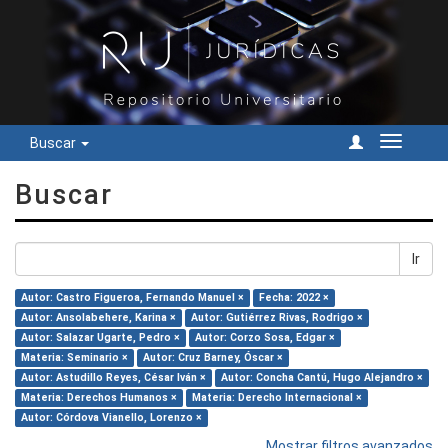
Buscar
Cambiar
navegac
Buscar
Ir
Autor: Castro Figueroa, Fernando Manuel ×
Fecha: 2022 ×
Autor: Ansolabehere, Karina ×
Autor: Gutiérrez Rivas, Rodrigo ×
Autor: Salazar Ugarte, Pedro ×
Autor: Corzo Sosa, Edgar ×
Materia: Seminario ×
Autor: Cruz Barney, Óscar ×
Autor: Astudillo Reyes, César Iván ×
Autor: Concha Cantú, Hugo Alejandro ×
Materia: Derechos Humanos ×
Materia: Derecho Internacional ×
Autor: Córdova Vianello, Lorenzo ×
Mostrar filtros avanzados