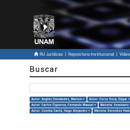
RU Jurídicas
Repositorio Institucional
Video
Buscar
Autor: Anglés Hernández, Marisol ×
Autor: Corzo Sosa, Edgar ×
Autor: Castro Figueroa, Fernando Manuel ×
Materia: Seminario 
Autor: Concha Cantú, Hugo Alejandro ×
Materia: Derechos Hum