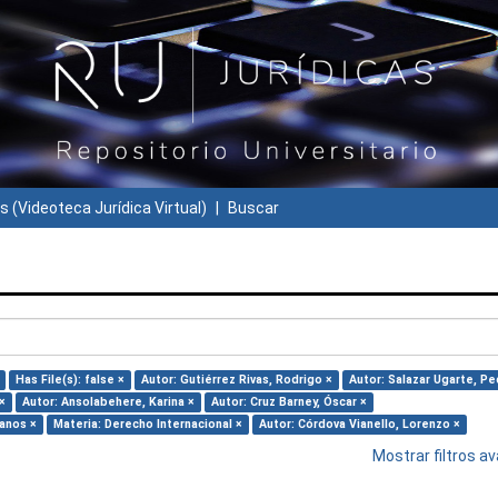
s (Videoteca Jurídica Virtual)
Buscar
Has File(s): false ×
Autor: Gutiérrez Rivas, Rodrigo ×
Autor: Salazar Ugarte, Pe
×
Autor: Ansolabehere, Karina ×
Autor: Cruz Barney, Óscar ×
anos ×
Materia: Derecho Internacional ×
Autor: Córdova Vianello, Lorenzo ×
Mostrar filtros 