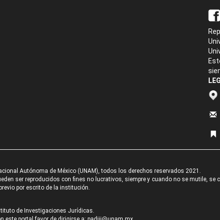
Rep
Uni
Uni
Est
sie
LEG
acional Autónoma de México (UNAM), todos los derechos reservados 2021.
den ser reproducidos con fines no lucrativos, siempre y cuando no se mutile, se cit
revio por escrito de la institución.
tituto de Investigaciones Jurídicas.
 este portal favor de dirigirse a:
padiij@unam.mx