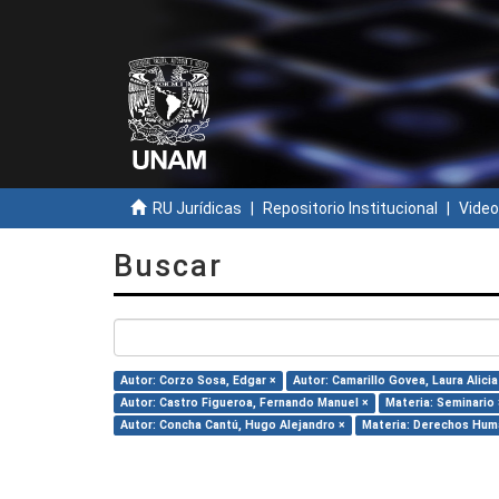
RU Jurídicas
Repositorio Institucional
Video
Buscar
Autor: Corzo Sosa, Edgar ×
Autor: Camarillo Govea, Laura Alicia
Autor: Castro Figueroa, Fernando Manuel ×
Materia: Seminario 
Autor: Concha Cantú, Hugo Alejandro ×
Materia: Derechos Hum