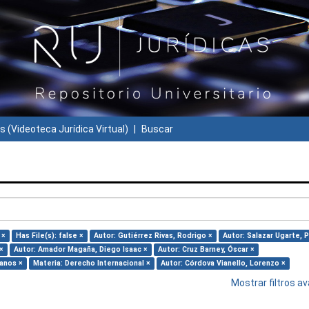
s (Videoteca Jurídica Virtual)
Buscar
 ×
Has File(s): false ×
Autor: Gutiérrez Rivas, Rodrigo ×
Autor: Salazar Ugarte, 
×
Autor: Amador Magaña, Diego Isaac ×
Autor: Cruz Barney, Óscar ×
anos ×
Materia: Derecho Internacional ×
Autor: Córdova Vianello, Lorenzo ×
Mostrar filtros 