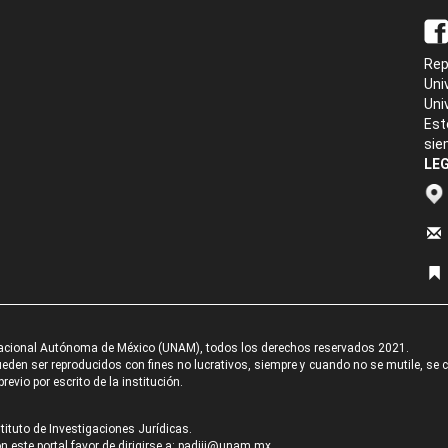
Rep
Uni
Uni
Est
sie
LEG
acional Autónoma de México (UNAM), todos los derechos reservados 2021.
den ser reproducidos con fines no lucrativos, siempre y cuando no se mutile, se cit
revio por escrito de la institución.
tituto de Investigaciones Jurídicas.
 este portal favor de dirigirse a:
padiij@unam.mx