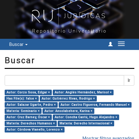
Buscar
Cambiar
navegac
Buscar
Ir
Autor: Corzo Sosa, Edgar ×
Autor: Anglés Hernández, Marisol ×
Has File(s): false ×
Autor: Gutiérrez Rivas, Rodrigo ×
Autor: Salazar Ugarte, Pedro ×
Autor: Castro Figueroa, Fernando Manuel ×
Materia: Seminario ×
Autor: Ansolabehere, Karina ×
Autor: Cruz Barney, Óscar ×
Autor: Concha Cantú, Hugo Alejandro ×
Materia: Derechos Humanos ×
Materia: Derecho Internacional ×
Autor: Córdova Vianello, Lorenzo ×
Mostrar filtros avanzados