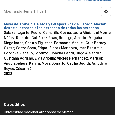
Mostrando ítems 1-1 de 1
Mesa de Trabajo 1. Retos y Perspectivas del Estado-Nación:
desde el derecho a los derechos de todas las personas
Salazar Ugarte, Pedro
;
Camarillo Govea, Laura Alicia
;
del Monte
Núñez, Ricardo
;
Gutiérrez Rivas, Rodrigo
;
Amador Magaña,
Diego Isaac
;
Castro Figueroa, Fernando Manuel
;
Cruz Barney,
Óscar
;
Corzo Sosa, Edgar
;
Flores Mendoza, Imer Benjamín
;
Córdova Vianello, Lorenzo
;
Concha Cantú, Hugo Alejandro
;
Quintana Adriano, Elvia Arcelia
;
Anglés Hernández, Marisol
;
Ansolabehere, Karina
;
Mora Donatto, Cecilia Judith
;
Astudillo
Reyes, César Iván
2022
Otros Sitios
Universidad Nacional Autónoma de México