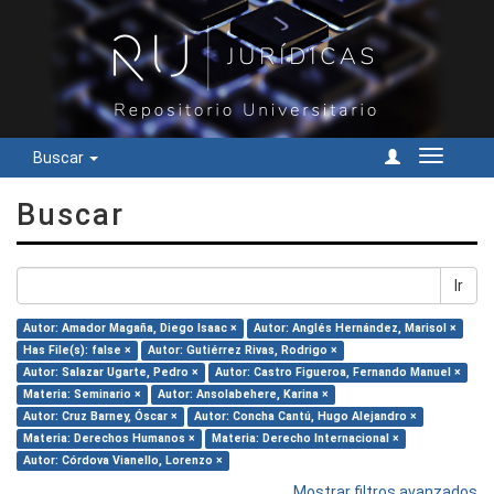
Buscar
Cambiar
navegac
Buscar
Ir
Autor: Amador Magaña, Diego Isaac ×
Autor: Anglés Hernández, Marisol ×
Has File(s): false ×
Autor: Gutiérrez Rivas, Rodrigo ×
Autor: Salazar Ugarte, Pedro ×
Autor: Castro Figueroa, Fernando Manuel ×
Materia: Seminario ×
Autor: Ansolabehere, Karina ×
Autor: Cruz Barney, Óscar ×
Autor: Concha Cantú, Hugo Alejandro ×
Materia: Derechos Humanos ×
Materia: Derecho Internacional ×
Autor: Córdova Vianello, Lorenzo ×
Mostrar filtros avanzados