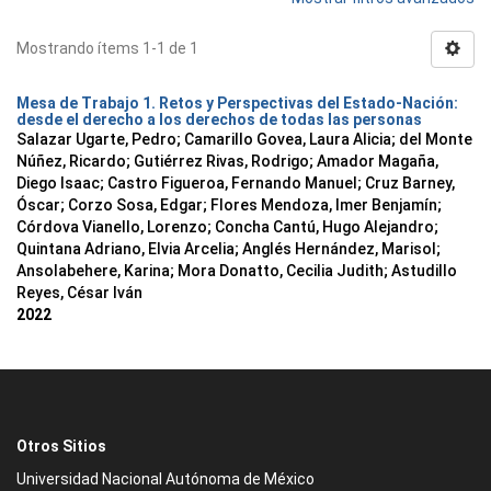
Mostrando ítems 1-1 de 1
Mesa de Trabajo 1. Retos y Perspectivas del Estado-Nación:
desde el derecho a los derechos de todas las personas
Salazar Ugarte, Pedro
;
Camarillo Govea, Laura Alicia
;
del Monte
Núñez, Ricardo
;
Gutiérrez Rivas, Rodrigo
;
Amador Magaña,
Diego Isaac
;
Castro Figueroa, Fernando Manuel
;
Cruz Barney,
Óscar
;
Corzo Sosa, Edgar
;
Flores Mendoza, Imer Benjamín
;
Córdova Vianello, Lorenzo
;
Concha Cantú, Hugo Alejandro
;
Quintana Adriano, Elvia Arcelia
;
Anglés Hernández, Marisol
;
Ansolabehere, Karina
;
Mora Donatto, Cecilia Judith
;
Astudillo
Reyes, César Iván
2022
Otros Sitios
Universidad Nacional Autónoma de México