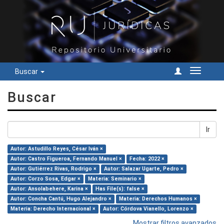
Buscar
Cambiar
navegac
Buscar
Ir
Autor: Astudillo Reyes, César Iván ×
Autor: Castro Figueroa, Fernando Manuel ×
Fecha: 2022 ×
Autor: Gutiérrez Rivas, Rodrigo ×
Autor: Salazar Ugarte, Pedro ×
Autor: Corzo Sosa, Edgar ×
Materia: Seminario ×
Autor: Ansolabehere, Karina ×
Has File(s): false ×
Autor: Concha Cantú, Hugo Alejandro ×
Materia: Derechos Humanos ×
Materia: Derecho Internacional ×
Autor: Córdova Vianello, Lorenzo ×
Mostrar filtros avanzados