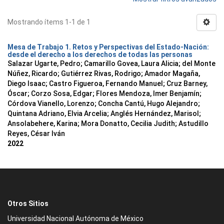
Mostrando ítems 1-1 de 1
Mesa de Trabajo 1. Retos y Perspectivas del Estado-Nación:
desde el derecho a los derechos de todas las personas
Salazar Ugarte, Pedro
;
Camarillo Govea, Laura Alicia
;
del Monte
Núñez, Ricardo
;
Gutiérrez Rivas, Rodrigo
;
Amador Magaña,
Diego Isaac
;
Castro Figueroa, Fernando Manuel
;
Cruz Barney,
Óscar
;
Corzo Sosa, Edgar
;
Flores Mendoza, Imer Benjamín
;
Córdova Vianello, Lorenzo
;
Concha Cantú, Hugo Alejandro
;
Quintana Adriano, Elvia Arcelia
;
Anglés Hernández, Marisol
;
Ansolabehere, Karina
;
Mora Donatto, Cecilia Judith
;
Astudillo
Reyes, César Iván
2022
Otros Sitios
Universidad Nacional Autónoma de México