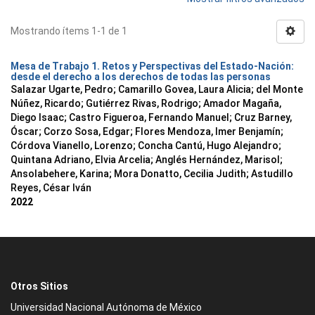
Mostrando ítems 1-1 de 1
Mesa de Trabajo 1. Retos y Perspectivas del Estado-Nación:
desde el derecho a los derechos de todas las personas
Salazar Ugarte, Pedro
;
Camarillo Govea, Laura Alicia
;
del Monte
Núñez, Ricardo
;
Gutiérrez Rivas, Rodrigo
;
Amador Magaña,
Diego Isaac
;
Castro Figueroa, Fernando Manuel
;
Cruz Barney,
Óscar
;
Corzo Sosa, Edgar
;
Flores Mendoza, Imer Benjamín
;
Córdova Vianello, Lorenzo
;
Concha Cantú, Hugo Alejandro
;
Quintana Adriano, Elvia Arcelia
;
Anglés Hernández, Marisol
;
Ansolabehere, Karina
;
Mora Donatto, Cecilia Judith
;
Astudillo
Reyes, César Iván
2022
Otros Sitios
Universidad Nacional Autónoma de México