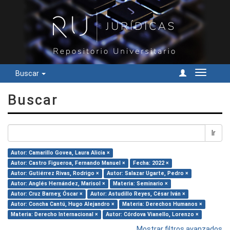
Buscar
Cambiar
navegac
Buscar
Ir
Autor: Camarillo Govea, Laura Alicia ×
Autor: Castro Figueroa, Fernando Manuel ×
Fecha: 2022 ×
Autor: Gutiérrez Rivas, Rodrigo ×
Autor: Salazar Ugarte, Pedro ×
Autor: Anglés Hernández, Marisol ×
Materia: Seminario ×
Autor: Cruz Barney, Óscar ×
Autor: Astudillo Reyes, César Iván ×
Autor: Concha Cantú, Hugo Alejandro ×
Materia: Derechos Humanos ×
Materia: Derecho Internacional ×
Autor: Córdova Vianello, Lorenzo ×
Mostrar filtros avanzados