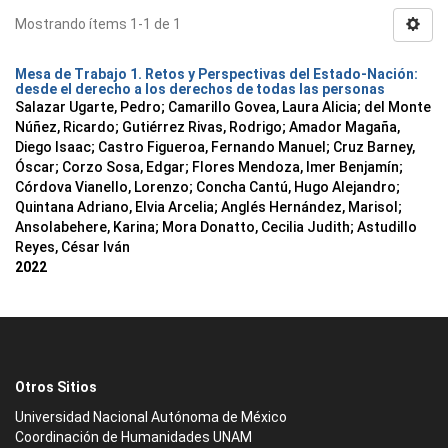
Mostrando ítems 1-1 de 1
Mesa de Trabajo 1. Retos y Perspectivas del Estado-Nación:
desde el derecho a los derechos de todas las personas
Salazar Ugarte, Pedro
;
Camarillo Govea, Laura Alicia
;
del Monte
Núñez, Ricardo
;
Gutiérrez Rivas, Rodrigo
;
Amador Magaña,
Diego Isaac
;
Castro Figueroa, Fernando Manuel
;
Cruz Barney,
Óscar
;
Corzo Sosa, Edgar
;
Flores Mendoza, Imer Benjamín
;
Córdova Vianello, Lorenzo
;
Concha Cantú, Hugo Alejandro
;
Quintana Adriano, Elvia Arcelia
;
Anglés Hernández, Marisol
;
Ansolabehere, Karina
;
Mora Donatto, Cecilia Judith
;
Astudillo
Reyes, César Iván
2022
Otros Sitios
Universidad Nacional Autónoma de México
Coordinación de Humanidades UNAM