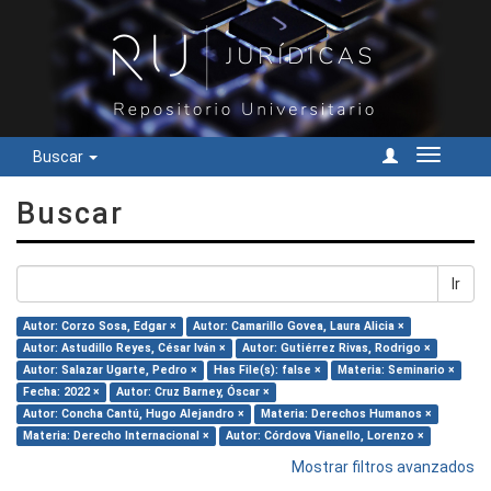
Buscar
Cambiar
navegac
Buscar
Ir
Autor: Corzo Sosa, Edgar ×
Autor: Camarillo Govea, Laura Alicia ×
Autor: Astudillo Reyes, César Iván ×
Autor: Gutiérrez Rivas, Rodrigo ×
Autor: Salazar Ugarte, Pedro ×
Has File(s): false ×
Materia: Seminario ×
Fecha: 2022 ×
Autor: Cruz Barney, Óscar ×
Autor: Concha Cantú, Hugo Alejandro ×
Materia: Derechos Humanos ×
Materia: Derecho Internacional ×
Autor: Córdova Vianello, Lorenzo ×
Mostrar filtros avanzados