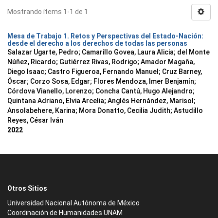
Mostrando ítems 1-1 de 1
Mesa de Trabajo 1. Retos y Perspectivas del Estado-Nación:
desde el derecho a los derechos de todas las personas
Salazar Ugarte, Pedro
;
Camarillo Govea, Laura Alicia
;
del Monte
Núñez, Ricardo
;
Gutiérrez Rivas, Rodrigo
;
Amador Magaña,
Diego Isaac
;
Castro Figueroa, Fernando Manuel
;
Cruz Barney,
Óscar
;
Corzo Sosa, Edgar
;
Flores Mendoza, Imer Benjamín
;
Córdova Vianello, Lorenzo
;
Concha Cantú, Hugo Alejandro
;
Quintana Adriano, Elvia Arcelia
;
Anglés Hernández, Marisol
;
Ansolabehere, Karina
;
Mora Donatto, Cecilia Judith
;
Astudillo
Reyes, César Iván
2022
Otros Sitios
Universidad Nacional Autónoma de México
Coordinación de Humanidades UNAM