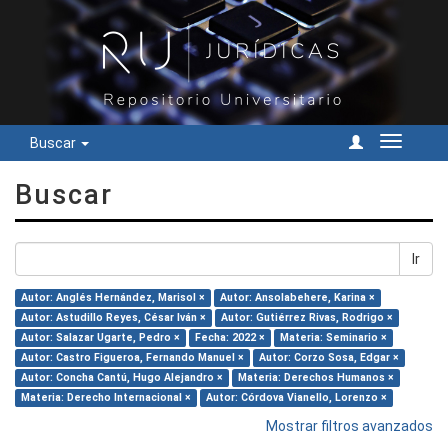
Buscar
Cambiar
navegac
Buscar
Ir
Autor: Anglés Hernández, Marisol ×
Autor: Ansolabehere, Karina ×
Autor: Astudillo Reyes, César Iván ×
Autor: Gutiérrez Rivas, Rodrigo ×
Autor: Salazar Ugarte, Pedro ×
Fecha: 2022 ×
Materia: Seminario ×
Autor: Castro Figueroa, Fernando Manuel ×
Autor: Corzo Sosa, Edgar ×
Autor: Concha Cantú, Hugo Alejandro ×
Materia: Derechos Humanos ×
Materia: Derecho Internacional ×
Autor: Córdova Vianello, Lorenzo ×
Mostrar filtros avanzados