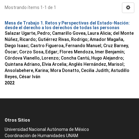
Mostrando ítems 1-1 de 1
Mesa de Trabajo 1. Retos y Perspectivas del Estado-Nación:
desde el derecho a los derechos de todas las personas
Salazar Ugarte, Pedro
;
Camarillo Govea, Laura Alicia
;
del Monte
Núñez, Ricardo
;
Gutiérrez Rivas, Rodrigo
;
Amador Magaña,
Diego Isaac
;
Castro Figueroa, Fernando Manuel
;
Cruz Barney,
Óscar
;
Corzo Sosa, Edgar
;
Flores Mendoza, Imer Benjamín
;
Córdova Vianello, Lorenzo
;
Concha Cantú, Hugo Alejandro
;
Quintana Adriano, Elvia Arcelia
;
Anglés Hernández, Marisol
;
Ansolabehere, Karina
;
Mora Donatto, Cecilia Judith
;
Astudillo
Reyes, César Iván
2022
Otros Sitios
Universidad Nacional Autónoma de México
Coordinación de Humanidades UNAM