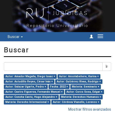
Buscar
Cambiar
navegac
Buscar
Ir
Autor: Amador Magaña, Diego Isaac ×
Autor: Ansolabehere, Karina ×
Autor: Astudillo Reyes, César Iván ×
Autor: Gutiérrez Rivas, Rodrigo ×
Autor: Salazar Ugarte, Pedro ×
Fecha: 2022 ×
Materia: Seminario ×
Autor: Castro Figueroa, Fernando Manuel ×
Autor: Corzo Sosa, Edgar ×
Autor: Concha Cantú, Hugo Alejandro ×
Materia: Derechos Humanos ×
Materia: Derecho Internacional ×
Autor: Córdova Vianello, Lorenzo ×
Mostrar filtros avanzados