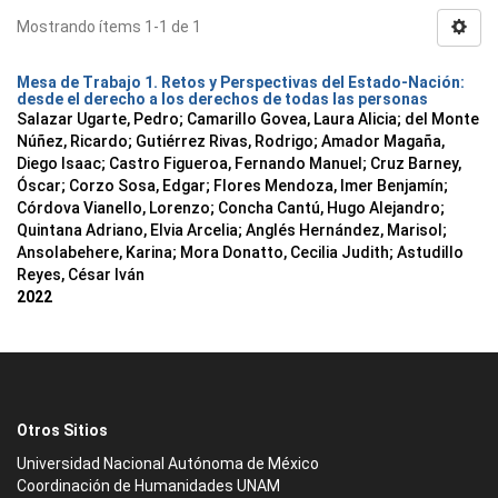
Mostrando ítems 1-1 de 1
Mesa de Trabajo 1. Retos y Perspectivas del Estado-Nación:
desde el derecho a los derechos de todas las personas
Salazar Ugarte, Pedro
;
Camarillo Govea, Laura Alicia
;
del Monte
Núñez, Ricardo
;
Gutiérrez Rivas, Rodrigo
;
Amador Magaña,
Diego Isaac
;
Castro Figueroa, Fernando Manuel
;
Cruz Barney,
Óscar
;
Corzo Sosa, Edgar
;
Flores Mendoza, Imer Benjamín
;
Córdova Vianello, Lorenzo
;
Concha Cantú, Hugo Alejandro
;
Quintana Adriano, Elvia Arcelia
;
Anglés Hernández, Marisol
;
Ansolabehere, Karina
;
Mora Donatto, Cecilia Judith
;
Astudillo
Reyes, César Iván
2022
Otros Sitios
Universidad Nacional Autónoma de México
Coordinación de Humanidades UNAM