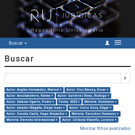
Buscar
Cambiar
navegac
Buscar
Ir
Autor: Anglés Hernández, Marisol ×
Autor: Cruz Barney, Óscar ×
Autor: Ansolabehere, Karina ×
Autor: Gutiérrez Rivas, Rodrigo ×
Autor: Salazar Ugarte, Pedro ×
Fecha: 2022 ×
Materia: Seminario ×
Autor: Amador Magaña, Diego Isaac ×
Autor: Corzo Sosa, Edgar ×
Autor: Concha Cantú, Hugo Alejandro ×
Materia: Derechos Humanos ×
Materia: Derecho Internacional ×
Autor: Córdova Vianello, Lorenzo ×
Mostrar filtros avanzados