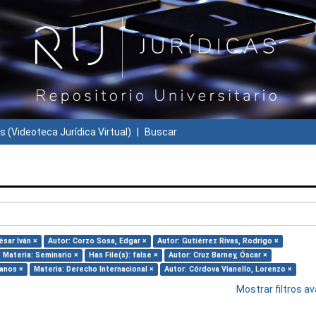
s (Videoteca Jurídica Virtual)
Buscar
ésar Iván ×
Autor: Corzo Sosa, Edgar ×
Autor: Gutiérrez Rivas, Rodrigo ×
Materia: Seminario ×
Has File(s): false ×
Autor: Cruz Barney, Óscar ×
anos ×
Materia: Derecho Internacional ×
Autor: Córdova Vianello, Lorenzo ×
Mostrar filtros 