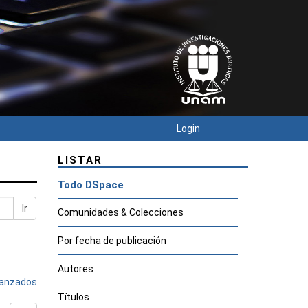
Login
LISTAR
Todo DSpace
Ir
Comunidades & Colecciones
Por fecha de publicación
Autores
avanzados
Títulos