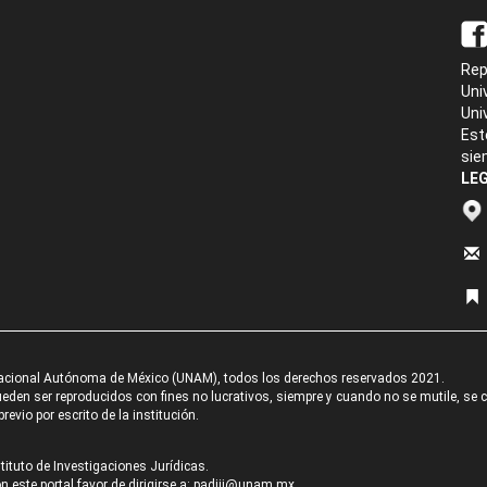
Rep
Uni
Uni
Est
sie
LEG
acional Autónoma de México (UNAM), todos los derechos reservados 2021.
den ser reproducidos con fines no lucrativos, siempre y cuando no se mutile, se cit
revio por escrito de la institución.
tituto de Investigaciones Jurídicas.
 este portal favor de dirigirse a:
padiij@unam.mx