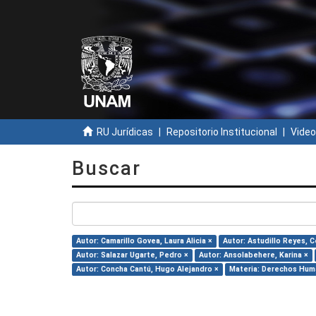
RU Jurídicas
Repositorio Institucional
Video
Buscar
Autor: Camarillo Govea, Laura Alicia ×
Autor: Astudillo Reyes, C
Autor: Salazar Ugarte, Pedro ×
Autor: Ansolabehere, Karina ×
Autor: Concha Cantú, Hugo Alejandro ×
Materia: Derechos Hum