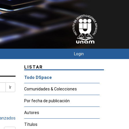
Login
LISTAR
Todo DSpace
Ir
Comunidades & Colecciones
Por fecha de publicación
Autores
avanzados
Títulos