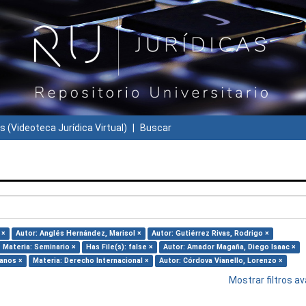
s (Videoteca Jurídica Virtual)
Buscar
 ×
Autor: Anglés Hernández, Marisol ×
Autor: Gutiérrez Rivas, Rodrigo ×
Materia: Seminario ×
Has File(s): false ×
Autor: Amador Magaña, Diego Isaac ×
anos ×
Materia: Derecho Internacional ×
Autor: Córdova Vianello, Lorenzo ×
Mostrar filtros 