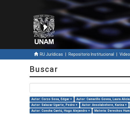
RU Jurídicas
Repositorio Institucional
Video
Buscar
Autor: Corzo Sosa, Edgar ×
Autor: Camarillo Govea, Laura Alicia
Autor: Salazar Ugarte, Pedro ×
Autor: Ansolabehere, Karina ×
Autor: Concha Cantú, Hugo Alejandro ×
Materia: Derechos Hum