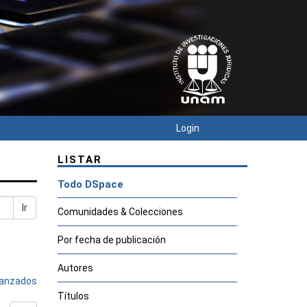
Login
LISTAR
Todo DSpace
Ir
Comunidades & Colecciones
Por fecha de publicación
Autores
avanzados
Títulos