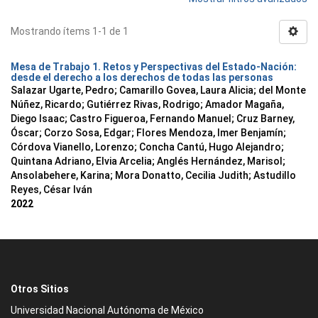
Mostrando ítems 1-1 de 1
Mesa de Trabajo 1. Retos y Perspectivas del Estado-Nación:
desde el derecho a los derechos de todas las personas
Salazar Ugarte, Pedro
;
Camarillo Govea, Laura Alicia
;
del Monte
Núñez, Ricardo
;
Gutiérrez Rivas, Rodrigo
;
Amador Magaña,
Diego Isaac
;
Castro Figueroa, Fernando Manuel
;
Cruz Barney,
Óscar
;
Corzo Sosa, Edgar
;
Flores Mendoza, Imer Benjamín
;
Córdova Vianello, Lorenzo
;
Concha Cantú, Hugo Alejandro
;
Quintana Adriano, Elvia Arcelia
;
Anglés Hernández, Marisol
;
Ansolabehere, Karina
;
Mora Donatto, Cecilia Judith
;
Astudillo
Reyes, César Iván
2022
Otros Sitios
Universidad Nacional Autónoma de México