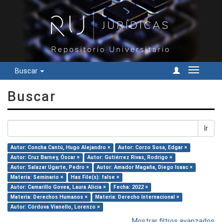
Buscar
Cambiar
navegac
Buscar
Ir
Autor: Concha Cantú, Hugo Alejandro ×
Autor: Corzo Sosa, Edgar ×
Autor: Cruz Barney, Óscar ×
Autor: Gutiérrez Rivas, Rodrigo ×
Autor: Salazar Ugarte, Pedro ×
Autor: Amador Magaña, Diego Isaac ×
Materia: Seminario ×
Has File(s): false ×
Autor: Camarillo Govea, Laura Alicia ×
Fecha: 2022 ×
Materia: Derechos Humanos ×
Materia: Derecho Internacional ×
Autor: Córdova Vianello, Lorenzo ×
Mostrar filtros avanzados