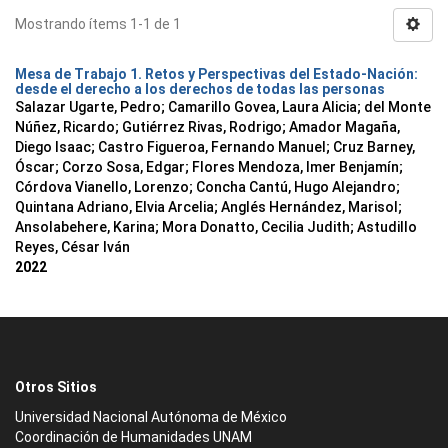
Mostrando ítems 1-1 de 1
Mesa de Trabajo 1. Retos y Perspectivas del Estado-Nación:
desde el derecho a los derechos de todas las personas
Salazar Ugarte, Pedro
;
Camarillo Govea, Laura Alicia
;
del Monte
Núñez, Ricardo
;
Gutiérrez Rivas, Rodrigo
;
Amador Magaña,
Diego Isaac
;
Castro Figueroa, Fernando Manuel
;
Cruz Barney,
Óscar
;
Corzo Sosa, Edgar
;
Flores Mendoza, Imer Benjamín
;
Córdova Vianello, Lorenzo
;
Concha Cantú, Hugo Alejandro
;
Quintana Adriano, Elvia Arcelia
;
Anglés Hernández, Marisol
;
Ansolabehere, Karina
;
Mora Donatto, Cecilia Judith
;
Astudillo
Reyes, César Iván
2022
Otros Sitios
Universidad Nacional Autónoma de México
Coordinación de Humanidades UNAM