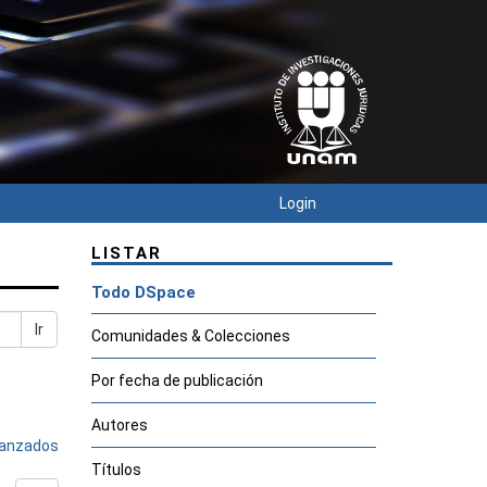
Login
LISTAR
Todo DSpace
Ir
Comunidades & Colecciones
Por fecha de publicación
Autores
avanzados
Títulos