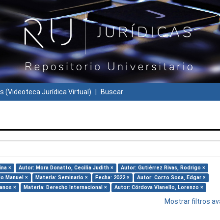
s (Videoteca Jurídica Virtual)
Buscar
ina ×
Autor: Mora Donatto, Cecilia Judith ×
Autor: Gutiérrez Rivas, Rodrigo ×
do Manuel ×
Materia: Seminario ×
Fecha: 2022 ×
Autor: Corzo Sosa, Edgar ×
anos ×
Materia: Derecho Internacional ×
Autor: Córdova Vianello, Lorenzo ×
Mostrar filtros 