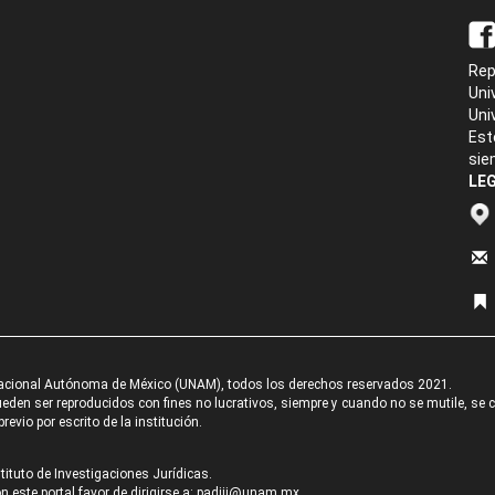
Rep
Uni
Uni
Est
sie
LEG
acional Autónoma de México (UNAM), todos los derechos reservados 2021.
den ser reproducidos con fines no lucrativos, siempre y cuando no se mutile, se cit
revio por escrito de la institución.
tituto de Investigaciones Jurídicas.
 este portal favor de dirigirse a:
padiij@unam.mx