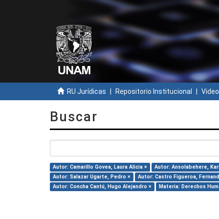
RU Jurídicas
Repositorio Institucional
Video
Buscar
Autor: Camarillo Govea, Laura Alicia ×
Autor: Ansolabehere, Kar
Autor: Salazar Ugarte, Pedro ×
Autor: Castro Figueroa, Fernan
Autor: Concha Cantú, Hugo Alejandro ×
Materia: Derechos Hum