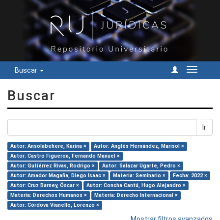
Buscar
Cambiar
navegac
Buscar
Ir
Autor: Ansolabehere, Karina ×
Autor: Anglés Hernández, Marisol ×
Autor: Castro Figueroa, Fernando Manuel ×
Autor: Gutiérrez Rivas, Rodrigo ×
Autor: Salazar Ugarte, Pedro ×
Autor: Amador Magaña, Diego Isaac ×
Materia: Seminario ×
Fecha: 2022 ×
Autor: Cruz Barney, Óscar ×
Autor: Concha Cantú, Hugo Alejandro ×
Materia: Derechos Humanos ×
Materia: Derecho Internacional ×
Autor: Córdova Vianello, Lorenzo ×
Mostrar filtros avanzados