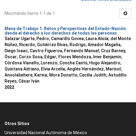
Mostrando ítems 1-1 de 1
Mesa de Trabajo 1. Retos y Perspectivas del Estado-Nación:
desde el derecho a los derechos de todas las personas
Salazar Ugarte, Pedro
;
Camarillo Govea, Laura Alicia
;
del Monte
Núñez, Ricardo
;
Gutiérrez Rivas, Rodrigo
;
Amador Magaña,
Diego Isaac
;
Castro Figueroa, Fernando Manuel
;
Cruz Barney,
Óscar
;
Corzo Sosa, Edgar
;
Flores Mendoza, Imer Benjamín
;
Córdova Vianello, Lorenzo
;
Concha Cantú, Hugo Alejandro
;
Quintana Adriano, Elvia Arcelia
;
Anglés Hernández, Marisol
;
Ansolabehere, Karina
;
Mora Donatto, Cecilia Judith
;
Astudillo
Reyes, César Iván
2022
Otros Sitios
Universidad Nacional Autónoma de México