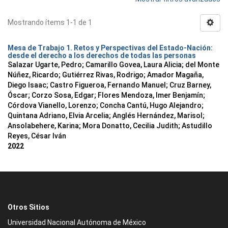
Mostrando ítems 1-1 de 1
Mesa de Trabajo 1. Retos y Perspectivas del Estado-Nación:
desde el derecho a los derechos de todas las personas
Salazar Ugarte, Pedro
;
Camarillo Govea, Laura Alicia
;
del Monte
Núñez, Ricardo
;
Gutiérrez Rivas, Rodrigo
;
Amador Magaña,
Diego Isaac
;
Castro Figueroa, Fernando Manuel
;
Cruz Barney,
Óscar
;
Corzo Sosa, Edgar
;
Flores Mendoza, Imer Benjamín
;
Córdova Vianello, Lorenzo
;
Concha Cantú, Hugo Alejandro
;
Quintana Adriano, Elvia Arcelia
;
Anglés Hernández, Marisol
;
Ansolabehere, Karina
;
Mora Donatto, Cecilia Judith
;
Astudillo
Reyes, César Iván
2022
Otros Sitios
Universidad Nacional Autónoma de México