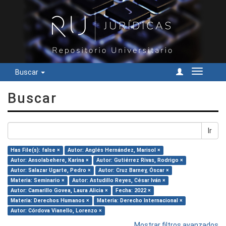
Buscar
Cambiar
navegac
Buscar
Ir
Has File(s): false ×
Autor: Anglés Hernández, Marisol ×
Autor: Ansolabehere, Karina ×
Autor: Gutiérrez Rivas, Rodrigo ×
Autor: Salazar Ugarte, Pedro ×
Autor: Cruz Barney, Óscar ×
Materia: Seminario ×
Autor: Astudillo Reyes, César Iván ×
Autor: Camarillo Govea, Laura Alicia ×
Fecha: 2022 ×
Materia: Derechos Humanos ×
Materia: Derecho Internacional ×
Autor: Córdova Vianello, Lorenzo ×
Mostrar filtros avanzados