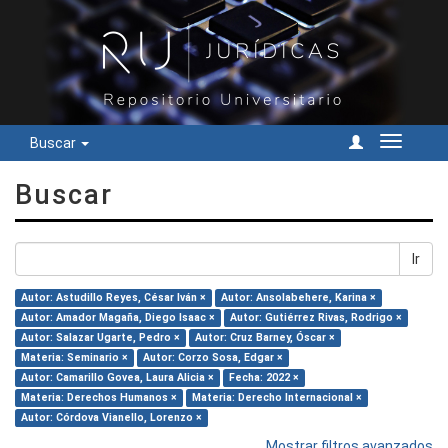
Buscar
Cambiar
navegac
Buscar
Ir
Autor: Astudillo Reyes, César Iván ×
Autor: Ansolabehere, Karina ×
Autor: Amador Magaña, Diego Isaac ×
Autor: Gutiérrez Rivas, Rodrigo ×
Autor: Salazar Ugarte, Pedro ×
Autor: Cruz Barney, Óscar ×
Materia: Seminario ×
Autor: Corzo Sosa, Edgar ×
Autor: Camarillo Govea, Laura Alicia ×
Fecha: 2022 ×
Materia: Derechos Humanos ×
Materia: Derecho Internacional ×
Autor: Córdova Vianello, Lorenzo ×
Mostrar filtros avanzados