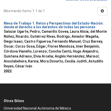
Mostrando ítems 1-1 de 1
Mesa de Trabajo 1. Retos y Perspectivas del Estado-Nación:
desde el derecho a los derechos de todas las personas
Salazar Ugarte, Pedro
;
Camarillo Govea, Laura Alicia
;
del Monte
Núñez, Ricardo
;
Gutiérrez Rivas, Rodrigo
;
Amador Magaña,
Diego Isaac
;
Castro Figueroa, Fernando Manuel
;
Cruz Barney,
Óscar
;
Corzo Sosa, Edgar
;
Flores Mendoza, Imer Benjamín
;
Córdova Vianello, Lorenzo
;
Concha Cantú, Hugo Alejandro
;
Quintana Adriano, Elvia Arcelia
;
Anglés Hernández, Marisol
;
Ansolabehere, Karina
;
Mora Donatto, Cecilia Judith
;
Astudillo
Reyes, César Iván
2022
Otros Sitios
Universidad Nacional Autónoma de México