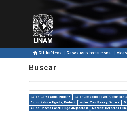
RU Jurídicas
Repositorio Institucional
Video
Buscar
Autor: Corzo Sosa, Edgar ×
Autor: Astudillo Reyes, César Iván ×
Autor: Salazar Ugarte, Pedro ×
Autor: Cruz Barney, Óscar ×
Ma
Autor: Concha Cantú, Hugo Alejandro ×
Materia: Derechos Hum