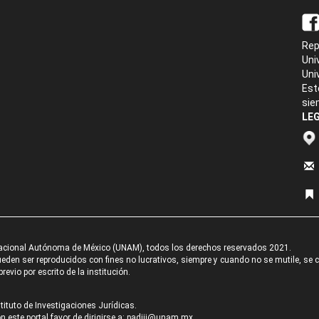
Rep
Uni
Uni
Est
sie
LEG
acional Autónoma de México (UNAM), todos los derechos reservados 2021.
den ser reproducidos con fines no lucrativos, siempre y cuando no se mutile, se cit
revio por escrito de la institución.
tituto de Investigaciones Jurídicas.
 este portal favor de dirigirse a:
padiij@unam.mx