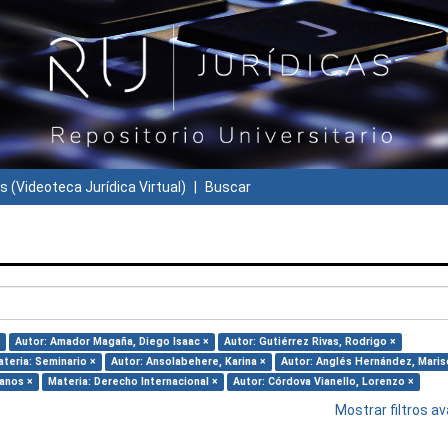
s (Videoteca Jurídica Virtual)
Buscar
Autor: Amador Magaña, Diego Isaac ×
Autor: Gutiérrez Rivas, Rodrigo ×
teria: Seminario ×
Autor: Ansolabehere, Karina ×
Autor: Anglés Hernández, Maris
anos ×
Materia: Derecho Internacional ×
Autor: Córdova Vianello, Lorenzo ×
Mostrar filtros 