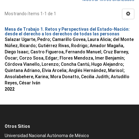
Mostrando ítems 1-1 de 1
Mesa de Trabajo 1. Retos y Perspectivas del Estado-Nación:
desde el derecho a los derechos de todas las personas
Salazar Ugarte, Pedro
;
Camarillo Govea, Laura Alicia
;
del Monte
Núñez, Ricardo
;
Gutiérrez Rivas, Rodrigo
;
Amador Magaña,
Diego Isaac
;
Castro Figueroa, Fernando Manuel
;
Cruz Barney,
Óscar
;
Corzo Sosa, Edgar
;
Flores Mendoza, Imer Benjamín
;
Córdova Vianello, Lorenzo
;
Concha Cantú, Hugo Alejandro
;
Quintana Adriano, Elvia Arcelia
;
Anglés Hernández, Marisol
;
Ansolabehere, Karina
;
Mora Donatto, Cecilia Judith
;
Astudillo
Reyes, César Iván
2022
Otros Sitios
Universidad Nacional Autónoma de México