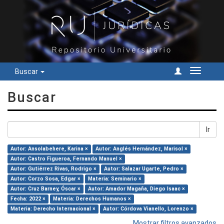
Buscar
Cambiar
navegac
Buscar
Ir
Autor: Ansolabehere, Karina ×
Autor: Anglés Hernández, Marisol ×
Autor: Castro Figueroa, Fernando Manuel ×
Autor: Gutiérrez Rivas, Rodrigo ×
Autor: Salazar Ugarte, Pedro ×
Autor: Corzo Sosa, Edgar ×
Materia: Seminario ×
Autor: Cruz Barney, Óscar ×
Autor: Amador Magaña, Diego Isaac ×
Fecha: 2022 ×
Materia: Derechos Humanos ×
Materia: Derecho Internacional ×
Autor: Córdova Vianello, Lorenzo ×
Mostrar filtros avanzados