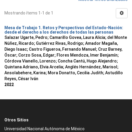
Mostrando ítems 1-1 de 1
Mesa de Trabajo 1. Retos y Perspectivas del Estado-Nación:
desde el derecho a los derechos de todas las personas
Salazar Ugarte, Pedro
;
Camarillo Govea, Laura Alicia
;
del Monte
Núñez, Ricardo
;
Gutiérrez Rivas, Rodrigo
;
Amador Magaña,
Diego Isaac
;
Castro Figueroa, Fernando Manuel
;
Cruz Barney,
Óscar
;
Corzo Sosa, Edgar
;
Flores Mendoza, Imer Benjamín
;
Córdova Vianello, Lorenzo
;
Concha Cantú, Hugo Alejandro
;
Quintana Adriano, Elvia Arcelia
;
Anglés Hernández, Marisol
;
Ansolabehere, Karina
;
Mora Donatto, Cecilia Judith
;
Astudillo
Reyes, César Iván
2022
Otros Sitios
Universidad Nacional Autónoma de México