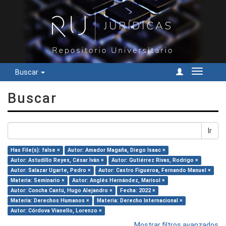
Buscar
Cambiar
navegac
Buscar
Ir
Has File(s): false ×
Autor: Amador Magaña, Diego Isaac ×
Autor: Astudillo Reyes, César Iván ×
Autor: Gutiérrez Rivas, Rodrigo ×
Autor: Salazar Ugarte, Pedro ×
Autor: Castro Figueroa, Fernando Manuel ×
Materia: Seminario ×
Autor: Anglés Hernández, Marisol ×
Autor: Concha Cantú, Hugo Alejandro ×
Fecha: 2022 ×
Materia: Derechos Humanos ×
Materia: Derecho Internacional ×
Autor: Córdova Vianello, Lorenzo ×
Mostrar filtros avanzados