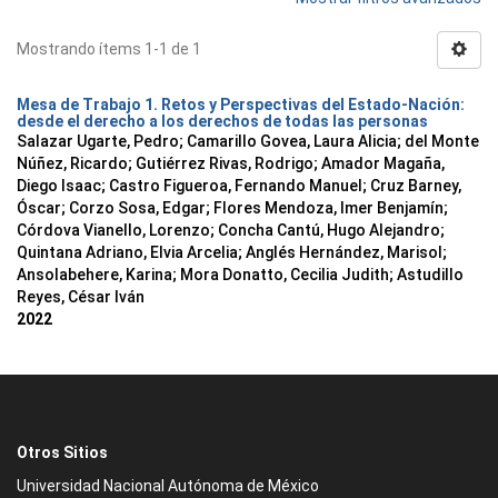
Mostrando ítems 1-1 de 1
Mesa de Trabajo 1. Retos y Perspectivas del Estado-Nación:
desde el derecho a los derechos de todas las personas
Salazar Ugarte, Pedro
;
Camarillo Govea, Laura Alicia
;
del Monte
Núñez, Ricardo
;
Gutiérrez Rivas, Rodrigo
;
Amador Magaña,
Diego Isaac
;
Castro Figueroa, Fernando Manuel
;
Cruz Barney,
Óscar
;
Corzo Sosa, Edgar
;
Flores Mendoza, Imer Benjamín
;
Córdova Vianello, Lorenzo
;
Concha Cantú, Hugo Alejandro
;
Quintana Adriano, Elvia Arcelia
;
Anglés Hernández, Marisol
;
Ansolabehere, Karina
;
Mora Donatto, Cecilia Judith
;
Astudillo
Reyes, César Iván
2022
Otros Sitios
Universidad Nacional Autónoma de México