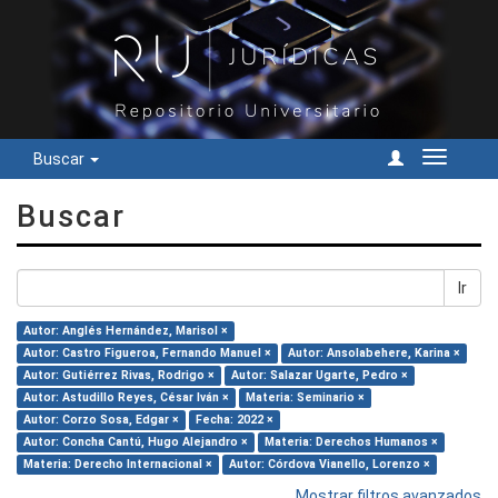
Buscar
Cambiar
navegac
Buscar
Ir
Autor: Anglés Hernández, Marisol ×
Autor: Castro Figueroa, Fernando Manuel ×
Autor: Ansolabehere, Karina ×
Autor: Gutiérrez Rivas, Rodrigo ×
Autor: Salazar Ugarte, Pedro ×
Autor: Astudillo Reyes, César Iván ×
Materia: Seminario ×
Autor: Corzo Sosa, Edgar ×
Fecha: 2022 ×
Autor: Concha Cantú, Hugo Alejandro ×
Materia: Derechos Humanos ×
Materia: Derecho Internacional ×
Autor: Córdova Vianello, Lorenzo ×
Mostrar filtros avanzados