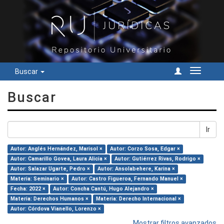
Buscar
Cambiar
navegac
Buscar
Ir
Autor: Anglés Hernández, Marisol ×
Autor: Corzo Sosa, Edgar ×
Autor: Camarillo Govea, Laura Alicia ×
Autor: Gutiérrez Rivas, Rodrigo ×
Autor: Salazar Ugarte, Pedro ×
Autor: Ansolabehere, Karina ×
Materia: Seminario ×
Autor: Castro Figueroa, Fernando Manuel ×
Fecha: 2022 ×
Autor: Concha Cantú, Hugo Alejandro ×
Materia: Derechos Humanos ×
Materia: Derecho Internacional ×
Autor: Córdova Vianello, Lorenzo ×
Mostrar filtros avanzados