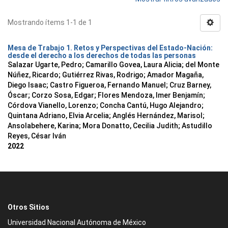
Mostrando ítems 1-1 de 1
Mesa de Trabajo 1. Retos y Perspectivas del Estado-Nación:
desde el derecho a los derechos de todas las personas
Salazar Ugarte, Pedro
;
Camarillo Govea, Laura Alicia
;
del Monte
Núñez, Ricardo
;
Gutiérrez Rivas, Rodrigo
;
Amador Magaña,
Diego Isaac
;
Castro Figueroa, Fernando Manuel
;
Cruz Barney,
Óscar
;
Corzo Sosa, Edgar
;
Flores Mendoza, Imer Benjamín
;
Córdova Vianello, Lorenzo
;
Concha Cantú, Hugo Alejandro
;
Quintana Adriano, Elvia Arcelia
;
Anglés Hernández, Marisol
;
Ansolabehere, Karina
;
Mora Donatto, Cecilia Judith
;
Astudillo
Reyes, César Iván
2022
Otros Sitios
Universidad Nacional Autónoma de México