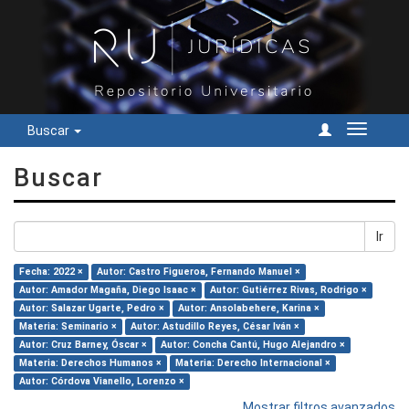
Buscar
Cambiar
navegac
Buscar
Ir
Fecha: 2022 ×
Autor: Castro Figueroa, Fernando Manuel ×
Autor: Amador Magaña, Diego Isaac ×
Autor: Gutiérrez Rivas, Rodrigo ×
Autor: Salazar Ugarte, Pedro ×
Autor: Ansolabehere, Karina ×
Materia: Seminario ×
Autor: Astudillo Reyes, César Iván ×
Autor: Cruz Barney, Óscar ×
Autor: Concha Cantú, Hugo Alejandro ×
Materia: Derechos Humanos ×
Materia: Derecho Internacional ×
Autor: Córdova Vianello, Lorenzo ×
Mostrar filtros avanzados