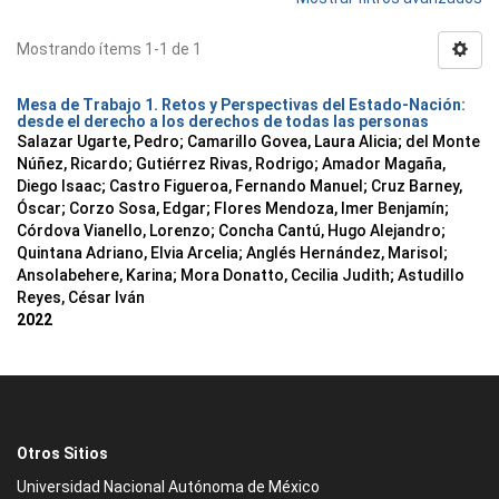
Mostrando ítems 1-1 de 1
Mesa de Trabajo 1. Retos y Perspectivas del Estado-Nación:
desde el derecho a los derechos de todas las personas
Salazar Ugarte, Pedro
;
Camarillo Govea, Laura Alicia
;
del Monte
Núñez, Ricardo
;
Gutiérrez Rivas, Rodrigo
;
Amador Magaña,
Diego Isaac
;
Castro Figueroa, Fernando Manuel
;
Cruz Barney,
Óscar
;
Corzo Sosa, Edgar
;
Flores Mendoza, Imer Benjamín
;
Córdova Vianello, Lorenzo
;
Concha Cantú, Hugo Alejandro
;
Quintana Adriano, Elvia Arcelia
;
Anglés Hernández, Marisol
;
Ansolabehere, Karina
;
Mora Donatto, Cecilia Judith
;
Astudillo
Reyes, César Iván
2022
Otros Sitios
Universidad Nacional Autónoma de México