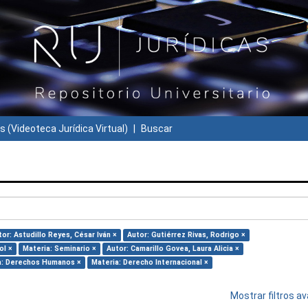
s (Videoteca Jurídica Virtual)
Buscar
tor: Astudillo Reyes, César Iván ×
Autor: Gutiérrez Rivas, Rodrigo ×
ol ×
Materia: Seminario ×
Autor: Camarillo Govea, Laura Alicia ×
a: Derechos Humanos ×
Materia: Derecho Internacional ×
Mostrar filtros 