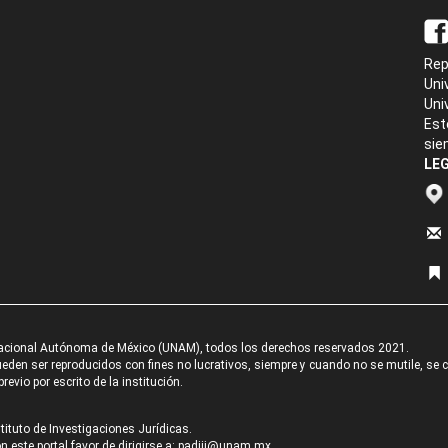
Rep
Uni
Uni
Est
sie
LEG
acional Autónoma de México (UNAM), todos los derechos reservados 2021.
den ser reproducidos con fines no lucrativos, siempre y cuando no se mutile, se cit
revio por escrito de la institución.
tituto de Investigaciones Jurídicas.
 este portal favor de dirigirse a:
padiij@unam.mx