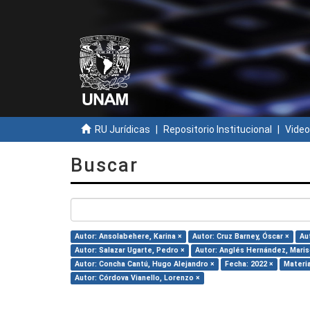
RU Jurídicas
Repositorio Institucional
Video
Buscar
Autor: Ansolabehere, Karina ×
Autor: Cruz Barney, Óscar ×
Au
Autor: Salazar Ugarte, Pedro ×
Autor: Anglés Hernández, Maris
Autor: Concha Cantú, Hugo Alejandro ×
Fecha: 2022 ×
Materi
Autor: Córdova Vianello, Lorenzo ×