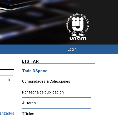
Login
LISTAR
Todo DSpace
Ir
Comunidades & Colecciones
Por fecha de publicación
Autores
avanzados
Títulos